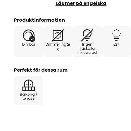
en intressant karaktär. Använda
Läs mer på engelska
ska användas, men dekorativa 
framhäva armaturens utseende.
Produktinformation
Dimbar
Dimmer ingår
Ingen
E27
ej
ljuskälla
inkluderad
Perfekt för dessa rum
Balkong /
terrass