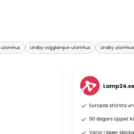
r utomhus
Lindby vägglampor utomhus
Lindby utomhu
Lamp24.s
Europas största u
50 dagars öppet k
Varor i lager skick