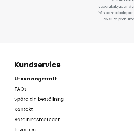
smarta hempr
specialerbjudanden
från samarbetspart
avsluta prenumer
Kundservice
Utöva ångerrätt
FAQs
Spåra din beställning
Kontakt
Betalningsmetoder
Leverans