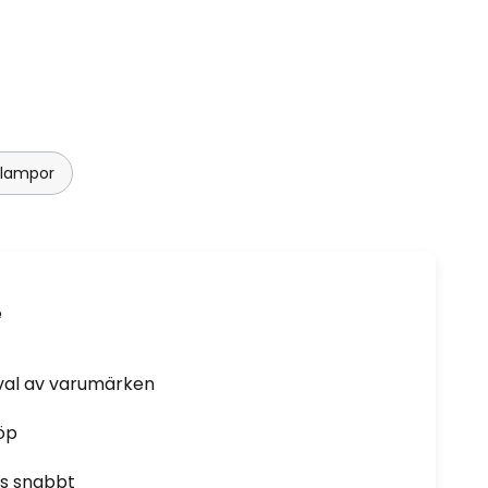
slampor
e
rval av varumärken
öp
as snabbt