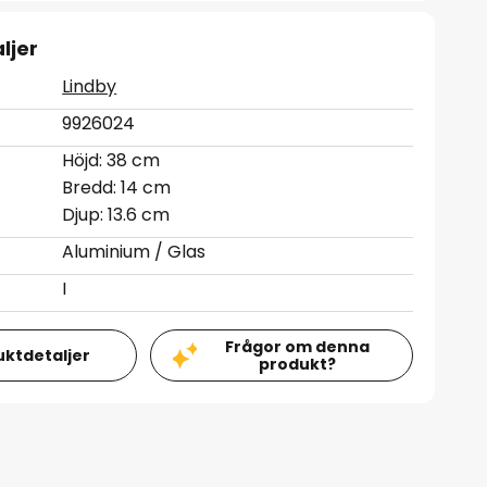
ljer
Lindby
9926024
Höjd: 38 cm
Bredd: 14 cm
Djup: 13.6 cm
Aluminium / Glas
I
Frågor om denna
uktdetaljer
produkt?