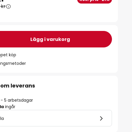
 kr
Lägg i varukorg
ppet köp
ningsmetoder
 om leverans
2 - 5 arbetsdagar
la
ingår
lla