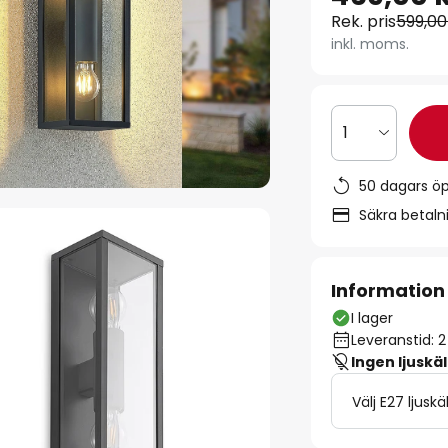
Rek. pris
599,00
inkl. moms.
1
50 dagars ö
Säkra betal
Information
I lager
Leveranstid: 
Ingen ljuskäl
Välj E27 ljuskä