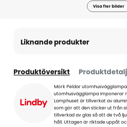
Visa fler bilder
Hoppa
till
början
av
Liknande produkter
bildgalleriet
Produktöversikt
Produktdetalj
Mörk Peldar utomhusvägglampa 
utomhusvägglampa imponerar med
Lamphuset är tillverkat av alumi
som gör att den sticker ut från
tillverkad av glas så att de två lj
håll. Uttagen är riktade uppåt o