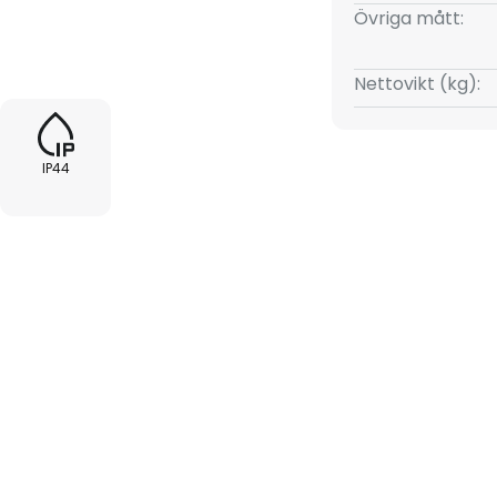
ren kan välja vilka lampor som
Övriga mått:
lampor rekommenderas för att
Nettovikt (kg):
IP44