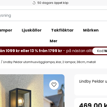
50 dagars öppet köp
ampor
Ljuskällor
Takfläktar
Märken
Mer
ån 1099 kr eller 13 % från 1799 kr
- på nästan allt
Kod:
s
Lindby Peldar utomhusvägglampa, klar, 2 lampor, 38cm, metall
Lindby Peldar 
469,00 