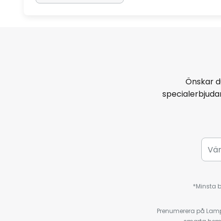
Önskar d
specialerbjud
*Minsta b
Prenumerera på Lamp2