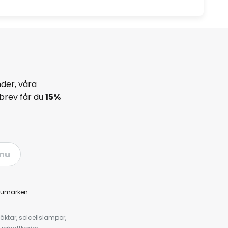
der, våra
brev får du
15%
nu
rumärken
.
ktar, solcellslampor,