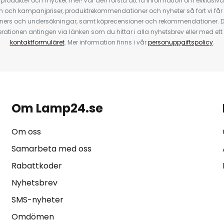
odukter och mycket mer! Var den första att få information om exklusiva
 och kampanjpriser, produktrekommendationer och nyheter så fort vi får
ners och undersökningar, samt köprecensioner och rekommendationer. D
ationen antingen via länken som du hittar i alla nyhetsbrev eller med e
kontaktformuläret
. Mer information finns i vår
personuppgiftspolicy
.
Om Lamp24.se
Om oss
Samarbeta med oss
Rabattkoder
Nyhetsbrev
SMS-nyheter
Omdömen