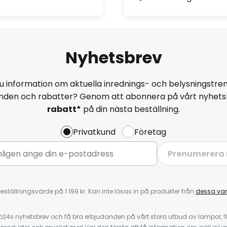
Nyhetsbrev
u information om aktuella inrednings- och belysningstren
anden och rabatter? Genom att abonnera på vårt nyhets
rabatt*
på din nästa beställning.
Privatkund
Företag
Prenumerera 
eställningsvärde på 1 199 kr. Kan inte lösas in på produkter från
dessa va
4s nyhetsbrev och få bra erbjudanden på vårt stora utbud av lampor, flä