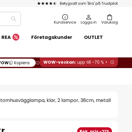
Betygsatt som 'Bra' på Trustpilot
Sök
Kundservice
Logga in
Varukorg
REA
Företagskunder
OUTLET
WOW-veckan:
upp till -70 % >
WOW
Kopiera
utomhusvägglampa, klar, 2 lampor, 38cm, metall
kr
Rek. pris -21%