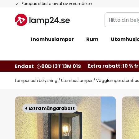
Hoppa
Europas största urval av varumärken
till
Hitta
innehållet
din
belysning
Inomhuslampor
Rum
Utomhusl
Extra rabatt: 10 % fr
Endast
00D 13T 13M 00S
Lampor och belysning
Utomhuslampor
Vägglampor utomhu
Hoppa
till
+ Extra mängdrabatt
slutet
av
bildgalleriet