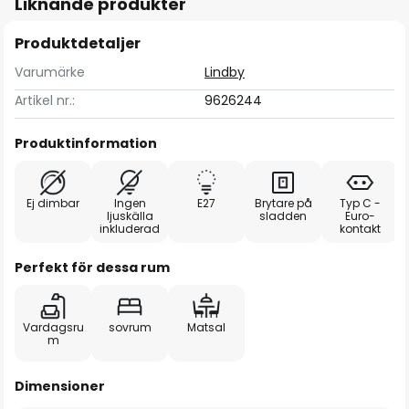
Liknande produkter
Produktdetaljer
Varumärke
Lindby
Artikel nr.:
9626244
Produktinformation
Ej dimbar
Ingen
E27
Brytare på
Typ C -
ljuskälla
sladden
Euro-
inkluderad
kontakt
Perfekt för dessa rum
Vardagsru
sovrum
Matsal
m
Dimensioner