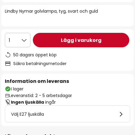
bildgalleriet
Lindby Nymar golvlampa, tyg, svart och guld
Lägg i varukorg
1
50 dagars öppet köp
Säkra betalningsmetoder
Information om leverans
I lager
Leveranstid: 2 - 5 arbetsdagar
Ingen ljuskälla
ingår
Välj E27 ljuskälla