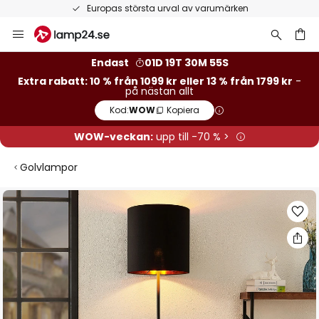
Europas största urval av varumärken
Hoppa
till
innehållet
Endast
01D 19T 30M 55S
Extra rabatt: 10 % från 1099 kr eller 13 % från 1799 kr
-
på nästan allt
Kod:
WOW
Kopiera
WOW-veckan:
upp till -70 % >
Golvlampor
Hoppa
till
slutet
av
bildgalleriet