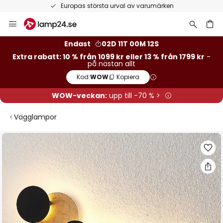
Europas största urval av varumärken
Hoppa
till
innehållet
Endast
02D 11T 00M 12S
Extra rabatt: 10 % från 1099 kr eller 13 % från 1799 kr
-
på nästan allt
Kod:
WOW
Kopiera
WOW-veckan:
upp till -70 % >
Vägglampor
Hoppa
till
slutet
av
bildgalleriet