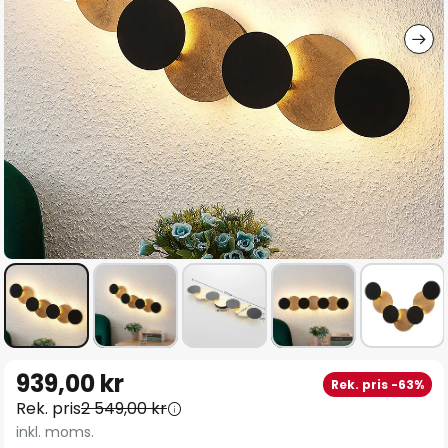
Hoppa
939,00 kr
Rek. pris -63%
till
Rek. pris
2 549,00 kr
början
inkl. moms.
av