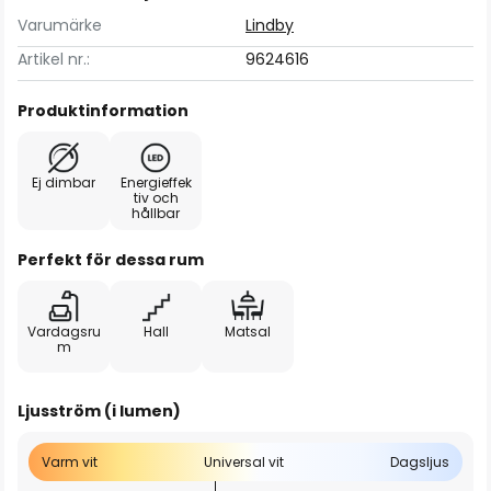
Varumärke
Lindby
Artikel nr.:
9624616
Produktinformation
Ej dimbar
Energieffek
tiv och
hållbar
Perfekt för dessa rum
Vardagsru
Hall
Matsal
m
Ljusström (i lumen)
Varm vit
Universal vit
Dagsljus