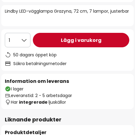
bildgalleriet
Lindby LED-vägglampa Grazyna, 72 cm, 7 lampor, justerbar
Lägg i varukorg
1
50 dagars öppet köp
Säkra betalningsmetoder
Information om leverans
I lager
Leveranstid: 2 - 5 arbetsdagar
Har
integrerade
ljuskällor
Liknande produkter
Produktdetaljer