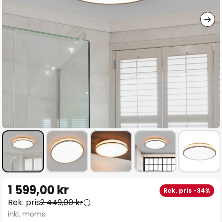
Hoppa
1 599,00 kr
Rek. pris -34%
till
Rek. pris
2 449,00 kr
början
inkl. moms.
av