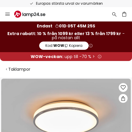
Europas största urval av varumärken
Hoppa
till
innehållet
Endast
01D 05T 45M 24S
Extra rabatt: 10 % från 1099 kr eller 13 % från 1799 kr
-
på nästan allt
Kod:
WOW
Kopiera
WOW-veckan:
upp till -70 % >
Taklampor
Hoppa
till
slutet
av
bildgalleriet