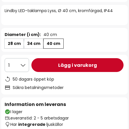
bildgalleriet
Lindby LED-taklampa Lyss, Ø 40 cm, kromfärgad, IP44
Diameter (i cm):
40 cm
28 cm
34 cm
40 cm
Lägg i varukorg
1
50 dagars öppet köp
Säkra betalningsmetoder
Information om leverans
I lager
Leveranstid: 2 - 5 arbetsdagar
Har
integrerade
ljuskällor