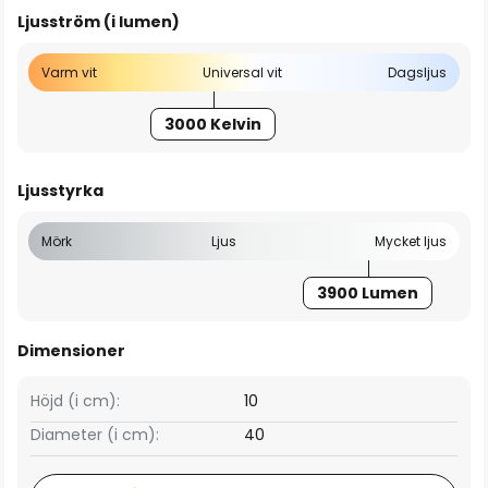
Ljusström (i lumen)
Varm vit
Universal vit
Dagsljus
3000 Kelvin
Ljusstyrka
Mörk
Ljus
Mycket ljus
3900 Lumen
Dimensioner
Höjd (i cm):
10
Diameter (i cm):
40