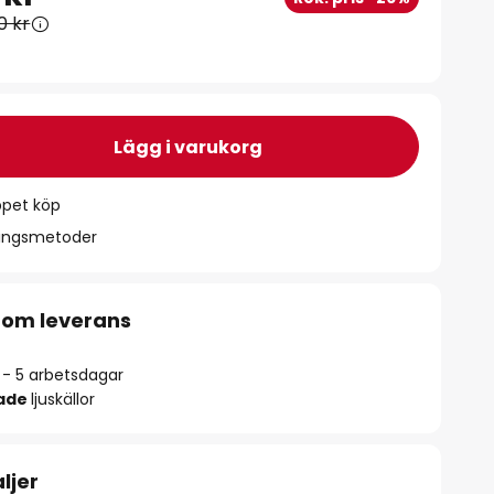
0 kr
Lägg i varukorg
ppet köp
ningsmetoder
 om leverans
2 - 5 arbetsdagar
rade
ljuskällor
ljer