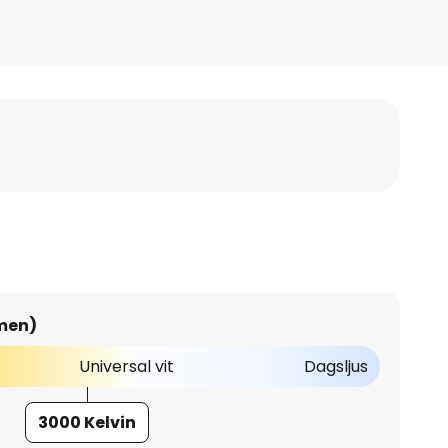
umen)
Universal vit
Dagsljus
3000 Kelvin