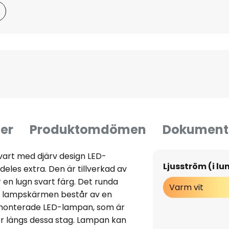
er
Produktomdömen
Dokument
art med djärv design LED-
Ljusström (i l
eles extra. Den är tillverkad av
 en lugn svart färg. Det runda
Varm vit
och lampskärmen består av en
t monterade LED-lampan, som är
per längs dessa stag. Lampan kan