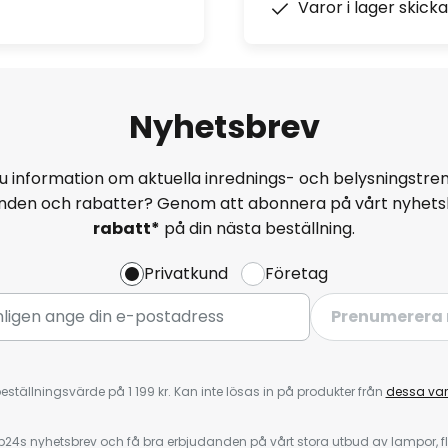
Varor i lager skick
Nyhetsbrev
u information om aktuella inrednings- och belysningstren
anden och rabatter? Genom att abonnera på vårt nyhets
rabatt*
på din nästa beställning.
Privatkund
Företag
Prenumerera 
eställningsvärde på 1 199 kr. Kan inte lösas in på produkter från
dessa va
4s nyhetsbrev och få bra erbjudanden på vårt stora utbud av lampor, flä