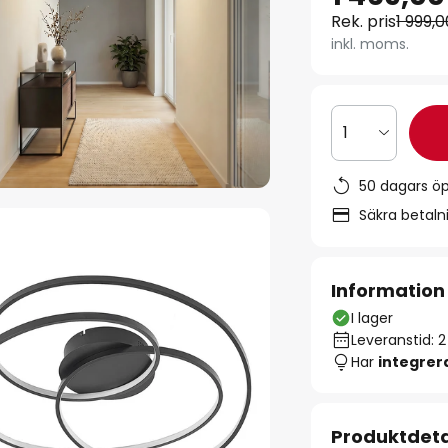
Rek. pris
1 999,0
inkl. moms.
1
50 dagars ö
Säkra betal
Information
I lager
Leveranstid: 
Har
integre
Produktdeta