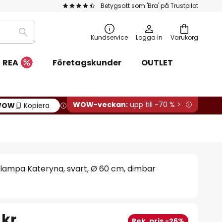
Betygsatt som 'Bra' på Trustpilot
Sök
Kundservice
Logga in
Varukorg
REA
Företagskunder
OUTLET
WOW-veckan:
upp till -70 % >
WOW
Kopiera
lampa Kateryna, svart, Ø 60 cm, dimbar
 kr
Rek. pris -26%