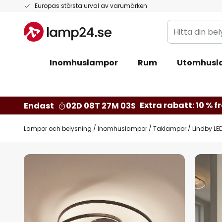
Hoppa
Europas största urval av varumärken
till
Hitta
innehållet
din
belysning
Inomhuslampor
Rum
Utomhusl
Extra rabatt: 10 % fr
Endast
02D 08T 27M 02S
Lampor och belysning
Inomhuslampor
Taklampor
Lindby LE
Hoppa
till
slutet
av
bildgalleriet