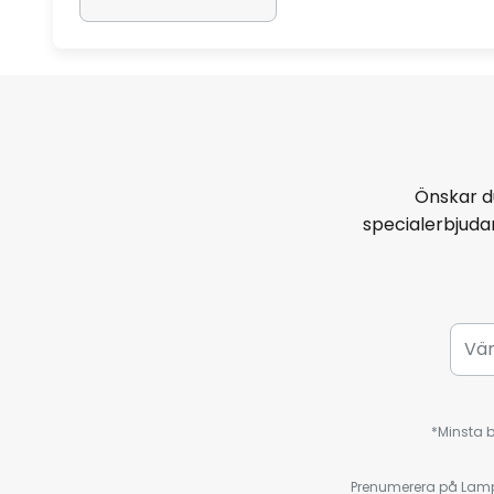
Önskar d
specialerbjud
*Minsta b
Prenumerera på Lamp2