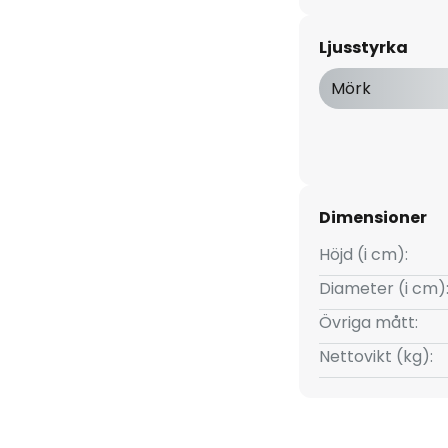
med hjälp av en väggbrytare.
ekniken med integrerad
Ljusstyrka
så dimmas till tre olika
 strömbrytaren flera gånger:
Mörk
ka funktionerna och den fräscha
ryna gör den till den perfekta
iörbelysning.
Dimensioner
Höjd (i cm):
Diameter (i cm)
Övriga mått:
Nettovikt (kg):