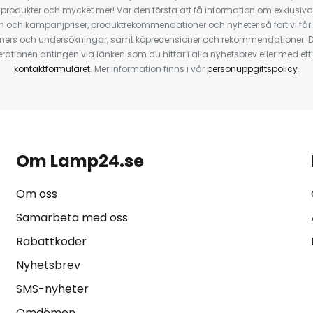
odukter och mycket mer! Var den första att få information om exklusiva
 och kampanjpriser, produktrekommendationer och nyheter så fort vi får
ners och undersökningar, samt köprecensioner och rekommendationer. D
ationen antingen via länken som du hittar i alla nyhetsbrev eller med e
kontaktformuläret
. Mer information finns i vår
personuppgiftspolicy
.
Om Lamp24.se
Om oss
Samarbeta med oss
Rabattkoder
Nyhetsbrev
SMS-nyheter
Omdömen