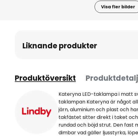
Visa fler bilder
Hoppa
till
början
av
Liknande produkter
bildgalleriet
Produktöversikt
Produktdetalj
Kateryna LED-taklampa i matt sv
taklampan Kateryna är något alld
järn, aluminium och plast och har
takfästet sitter direkt i taket 
rundad och böjd strut. Den fas
dimbar vad gäller ljusstyrka, lö