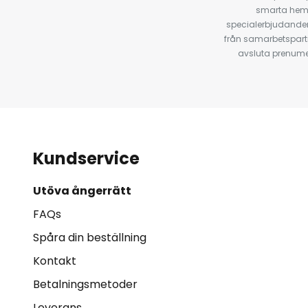
smarta hempr
specialerbjudanden
från samarbetspart
avsluta prenumer
Kundservice
Utöva ångerrätt
FAQs
Spåra din beställning
Kontakt
Betalningsmetoder
Leverans