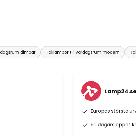
ardagsrum dimbar
Taklampor till vardagsrum modern
Ta
Lamp24.s
Europas största u
50 dagars öppet k