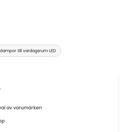
klampor till vardagsrum LED
e
rval av varumärken
öp