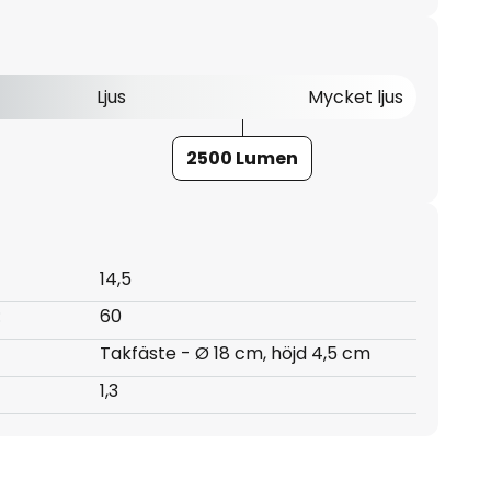
Ljus
Mycket ljus
2500 Lumen
14,5
:
60
Takfäste - Ø 18 cm, höjd 4,5 cm
1,3