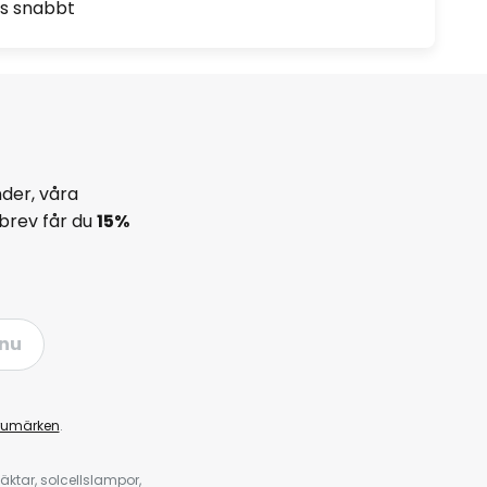
as snabbt
der, våra
brev får du
15%
nu
rumärken
.
ktar, solcellslampor,