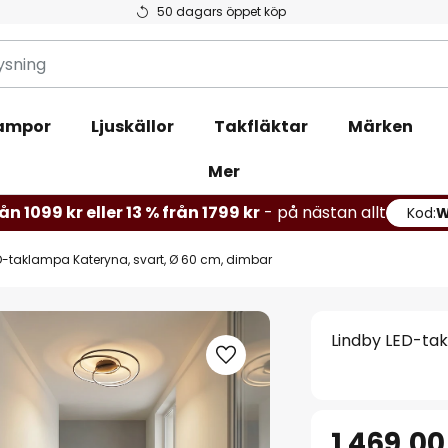
50 dagars öppet köp
ampor
Ljuskällor
Takfläktar
Märken
Mer
ån 1099 kr eller 13 % från 1799 kr
- på nästan allt
Kod:
D-taklampa Kateryna, svart, Ø 60 cm, dimbar
Lindby LED-tak
1 469,00