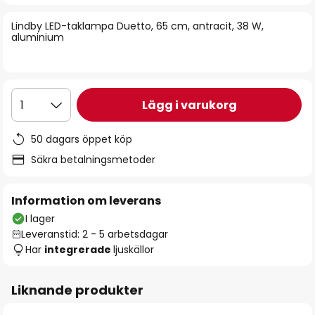
bildgalleriet
Lindby LED-taklampa Duetto, 65 cm, antracit, 38 W,
aluminium
Lägg i varukorg
1
50 dagars öppet köp
Säkra betalningsmetoder
Information om leverans
I lager
Leveranstid: 2 - 5 arbetsdagar
Har
integrerade
ljuskällor
Liknande produkter