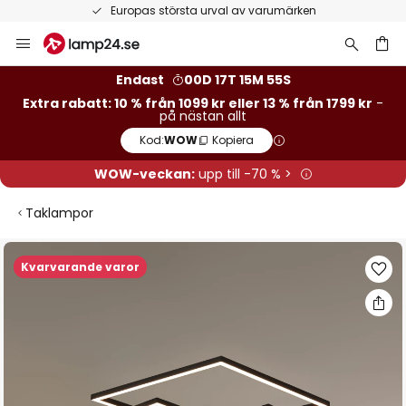
Europas största urval av varumärken
Hoppa
till
innehållet
Endast
00D 17T 15M 54S
Extra rabatt: 10 % från 1099 kr eller 13 % från 1799 kr
-
på nästan allt
Kod:
WOW
Kopiera
WOW-veckan:
upp till -70 % >
Taklampor
Hoppa
Kvarvarande varor
till
slutet
av
bildgalleriet