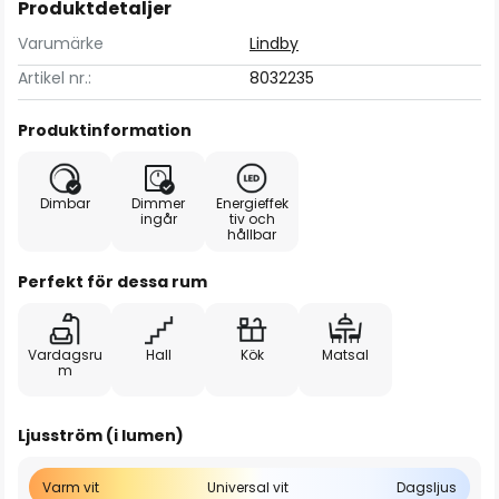
Produktdetaljer
Varumärke
Lindby
Artikel nr.:
8032235
Produktinformation
Dimbar
Dimmer
Energieffek
ingår
tiv och
hållbar
Perfekt för dessa rum
Vardagsru
Hall
Kök
Matsal
m
Ljusström (i lumen)
Varm vit
Universal vit
Dagsljus