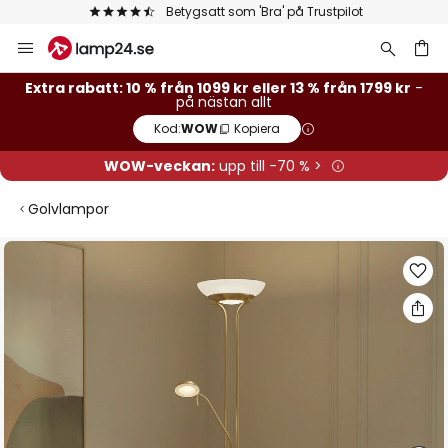
Betygsatt som 'Bra' på Trustpilot
Hoppa
till
innehållet
Extra rabatt: 10 % från 1099 kr eller 13 % från 1799 kr
-
på nästan allt
Kod:
WOW
Kopiera
WOW-veckan:
upp till -70 % >
Golvlampor
Hoppa
till
slutet
av
bildgalleriet