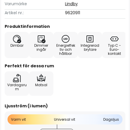
Varumärke
Lindby
Artikel nr.:
9620911
Produktinformation
Dimbar
Dimmer
Energieffek
Integrerad
Typ C -
ingår
tiv och
brytare
Euro-
hållbar
kontakt
Perfekt för dessa rum
Vardagsru
Matsal
m
Ljusström (i lumen)
Varm vit
Universal vit
Dagsljus