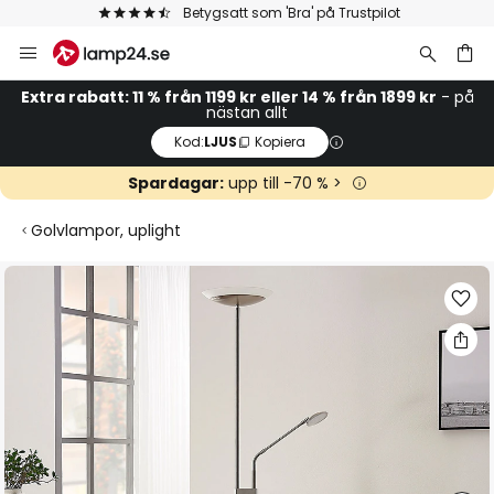
Betygsatt som 'Bra' på Trustpilot
Hoppa
till
innehållet
Extra rabatt: 11 % från 1199 kr eller 14 % från 1899 kr
- på
nästan allt
Kod:
LJUS
Kopiera
Spardagar:
upp till -70 % >
Golvlampor, uplight
Hoppa
till
slutet
av
bildgalleriet