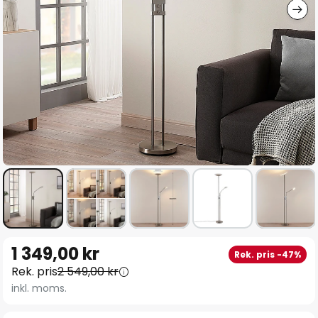
Hoppa
1 349,00 kr
Rek. pris -47%
till
Rek. pris
2 549,00 kr
början
inkl. moms.
av
bildgalleriet