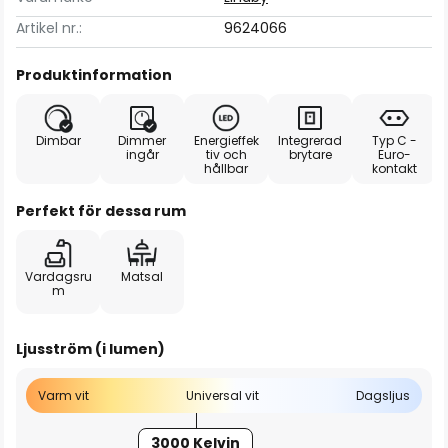
Artikel nr.:
9624066
Produktinformation
Dimbar
Dimmer
Energieffek
Integrerad
Typ C -
ingår
tiv och
brytare
Euro-
hållbar
kontakt
Perfekt för dessa rum
Vardagsru
Matsal
m
Ljusström (i lumen)
Varm vit
Universal vit
Dagsljus
3000 Kelvin