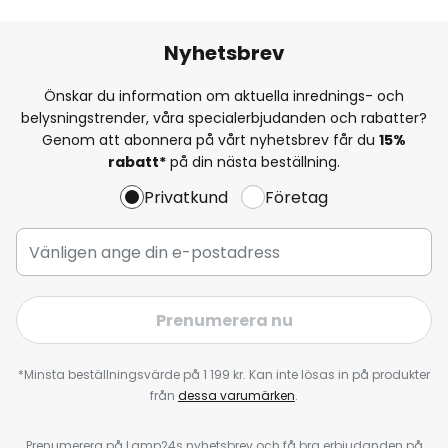
Nyhetsbrev
Önskar du information om aktuella inrednings- och
belysningstrender, våra specialerbjudanden och rabatter?
Genom att abonnera på vårt nyhetsbrev får du
15%
rabatt*
på din nästa beställning.
Privatkund
Företag
Prenumerera nu
*Minsta beställningsvärde på 1 199 kr. Kan inte lösas in på produkter
från
dessa varumärken
.
Prenumerera på Lamp24s nyhetsbrev och få bra erbjudanden på