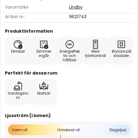
Varumärke
Lindby
Artikel nr.:
9621743
Produktinformation
Dimbar
Dimmer
Energieffek
Med
Brytare på
ingår
tiv och
fjärrkontroll
sladden
hållbar
Perfekt för dessa rum
Vardagsru
Matsal
m
Ljusström (i lumen)
Varm vit
Universal vit
Dagsljus