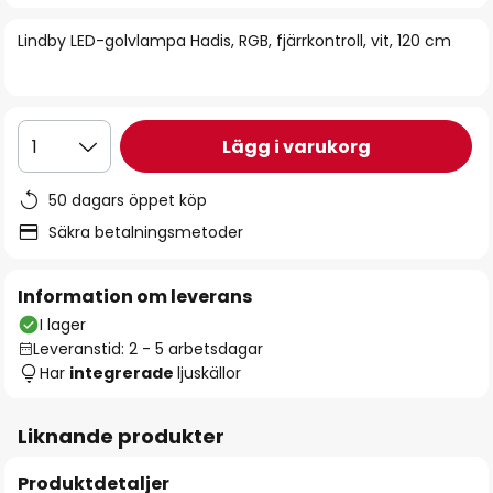
bildgalleriet
Lindby LED-golvlampa Hadis, RGB, fjärrkontroll, vit, 120 cm
Lägg i varukorg
1
50 dagars öppet köp
Säkra betalningsmetoder
Information om leverans
I lager
Leveranstid: 2 - 5 arbetsdagar
Har
integrerade
ljuskällor
Liknande produkter
Produktdetaljer