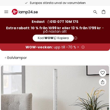
Europas största urval av varumärken
Hoppa
till
innehållet
Endast
01D 07T 10M 16S
Extra rabatt: 10 % från 1099 kr eller 13 % från 1799 kr
-
på nästan allt
Kod:
WOW
Kopiera
WOW-veckan:
upp till -70 % >
Golvlampor
Hoppa
till
slutet
av
bildgalleriet