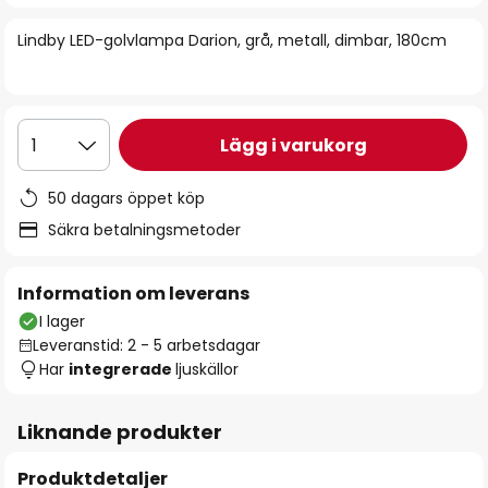
bildgalleriet
Lindby LED-golvlampa Darion, grå, metall, dimbar, 180cm
Lägg i varukorg
1
50 dagars öppet köp
Säkra betalningsmetoder
Information om leverans
I lager
Leveranstid: 2 - 5 arbetsdagar
Har
integrerade
ljuskällor
Liknande produkter
Produktdetaljer