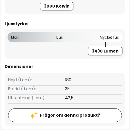
3000 Kelvin
Ljusstyrka
Mörk
Ljus
Mycket ljus
3430 Lumen
Dimensioner
Höjd (i cm):
180
Bredd ( i cm):
35
Utskjutning (i cm):
42,5
Frågor om denna produkt?