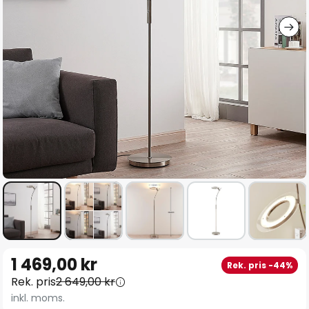
Hoppa
1 469,00 kr
Rek. pris -44%
till
Rek. pris
2 649,00 kr
början
inkl. moms.
av