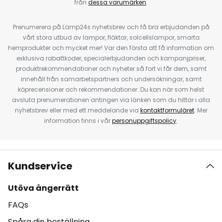
från
dessa varumärken
.
Prenumerera på Lamp24s nyhetsbrev och få bra erbjudanden på
vårt stora utbud av lampor, fläktar, solcellslampor, smarta
hemprodukter och mycket mer! Var den första att få information om
exklusiva rabattkoder, specialerbjudanden och kampanjpriser,
produktrekommendationer och nyheter så fort vi får dem, samt
innehåll från samarbetspartners och undersökningar, samt
köprecensioner och rekommendationer. Du kan när som helst
avsluta prenumerationen antingen via länken som du hittar i alla
nyhetsbrev eller med ett meddelande via
kontaktformuläret
. Mer
information finns i vår
personuppgiftspolicy
.
Kundservice
Utöva ångerrätt
FAQs
Spåra din beställning