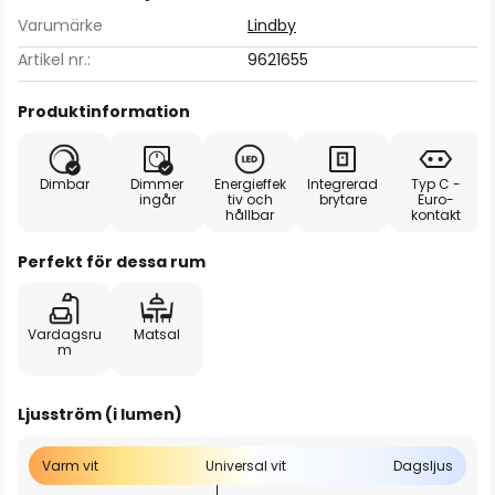
Varumärke
Lindby
Artikel nr.:
9621655
Produktinformation
Dimbar
Dimmer
Energieffek
Integrerad
Typ C -
ingår
tiv och
brytare
Euro-
hållbar
kontakt
Perfekt för dessa rum
Vardagsru
Matsal
m
Ljusström (i lumen)
Varm vit
Universal vit
Dagsljus