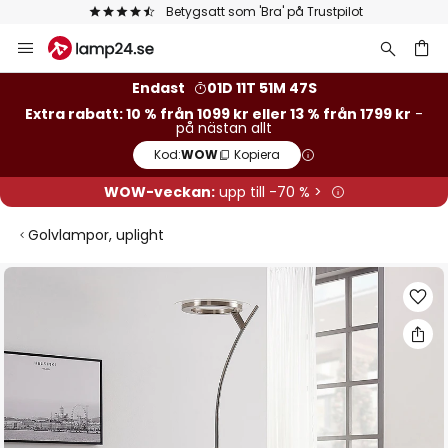
Betygsatt som 'Bra' på Trustpilot
Hoppa
till
innehållet
Endast
01D 11T 51M 46S
Extra rabatt: 10 % från 1099 kr eller 13 % från 1799 kr
-
på nästan allt
Kod:
WOW
Kopiera
WOW-veckan:
upp till -70 % >
Golvlampor, uplight
Hoppa
till
slutet
av
bildgalleriet