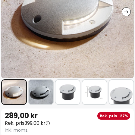
Hoppa
289,00 kr
Rek. pris -27%
till
Rek. pris
399,00 kr
början
inkl. moms.
av