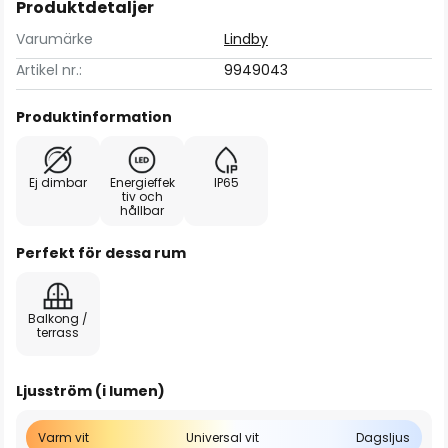
Produktdetaljer
Varumärke
Lindby
Artikel nr.:
9949043
Produktinformation
Ej dimbar
Energieffek
IP65
tiv och
hållbar
Perfekt för dessa rum
Balkong /
terrass
Ljusström (i lumen)
Varm vit
Universal vit
Dagsljus