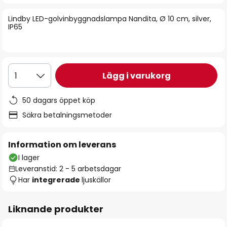
bildgalleriet
Lindby LED-golvinbyggnadslampa Nandita, Ø 10 cm, silver,
IP65
Lägg i varukorg
1
50 dagars öppet köp
Säkra betalningsmetoder
Information om leverans
I lager
Leveranstid: 2 - 5 arbetsdagar
Har
integrerade
ljuskällor
Liknande produkter