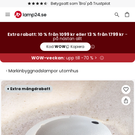
Betygsatt som 'Bra' på Trustpilot
Hoppa
till
innehållet
Extra rabatt: 10 % från 1099 kr eller 13 % från 1799 kr
-
på nästan allt
Kod:
WOW
Kopiera
WOW-veckan:
upp till -70 % >
Markinbyggnadslampor utomhus
Hoppa
+ Extra mängdrabatt
till
slutet
av
bildgalleriet