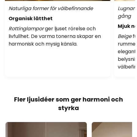
Naturliga former för välbefinnande
Lugnand
gång
Organisk lätthet
Mjuk ne
Rottinglampor
ger ljuset rörelse och
livfullhet. De varma tonerna skapar en
Beige
fu
harmonisk och mysig känsla.
rummet.
elegant
belysni
välbefi
Fler ljusidéer som ger harmoni och
styrka