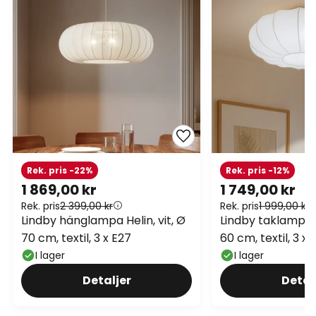
Rek. pris -22%
Rek. pris -12%
1 869,00 kr
1 749,00 kr
Rek. pris
2 399,00 kr
Rek. pris
1 999,00 kr
Lindby hänglampa Helin, vit, Ø
Lindby taklampa He
70 cm, textil, 3 x E27
60 cm, textil, 3 x 
I lager
I lager
Detaljer
Detal