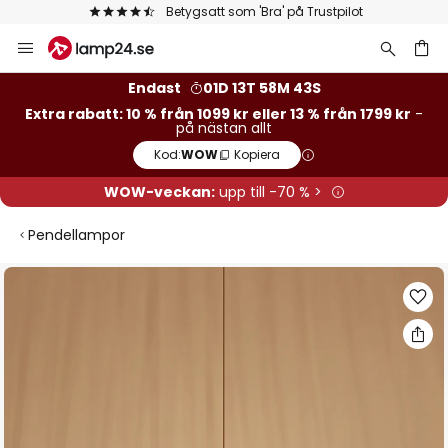
 på Trustpilot
Europas största urval av varu
Hoppa
till
innehållet
Endast
01D 13T 58M 42S
Extra rabatt: 10 % från 1099 kr eller 13 % från 1799 kr
-
på nästan allt
Kod:
WOW
Kopiera
WOW-veckan:
upp till -70 % >
Pendellampor
Hoppa
till
slutet
av
bildgalleriet