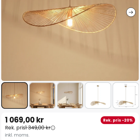
Hoppa
1 069,00 kr
Rek. pris -20%
till
Rek. pris
1 349,00 kr
början
inkl. moms.
av