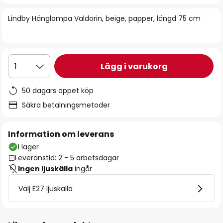
bildgalleriet
Lindby Hänglampa Valdorin, beige, papper, längd 75 cm
Lägg i varukorg
1
50 dagars öppet köp
Säkra betalningsmetoder
Information om leverans
I lager
Leveranstid: 2 - 5 arbetsdagar
Ingen ljuskälla
ingår
Välj E27 ljuskälla