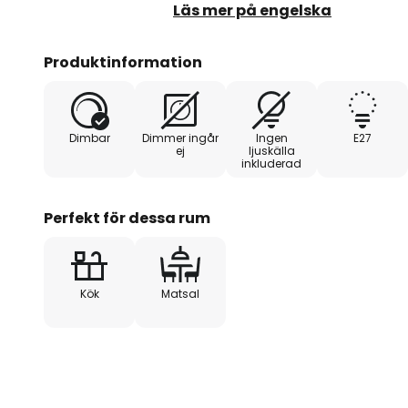
Lampskärmarna är också ett rikti
Läs mer på engelska
klockformat galler som är öppet n
komma in i rummet obehindrat.
Produktinformation
Dimbar
Dimmer ingår
Ingen
E27
ej
ljuskälla
inkluderad
Perfekt för dessa rum
Kök
Matsal