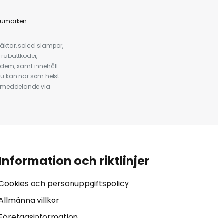
rumärken
.
ktar, solcellslampor,
 rabattkoder,
 dem, samt innehåll
u kan när som helst
tt meddelande via
Information och riktlinjer
Cookies och personuppgiftspolicy
Allmänna villkor
Företagsinformation