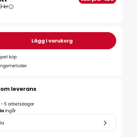
0 kr
Lägg i varukorg
ppet köp
ningsmetoder
 om leverans
2 - 5 arbetsdagar
la
ingår
lla