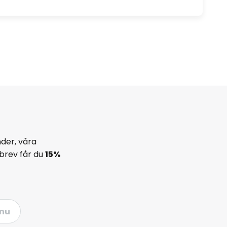
der, våra
brev får du
15%
nu