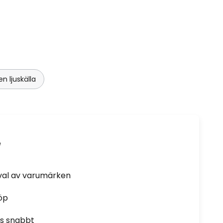
 ljuskälla
e
rval av varumärken
öp
as snabbt