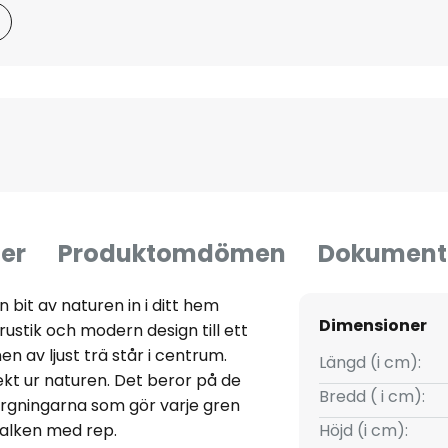
er
Produktomdömen
Dokument
bit av naturen in i ditt hem
Dimensioner
stik och modern design till ett
n av ljust trä står i centrum.
Längd (i cm):
ekt ur naturen. Det beror på de
Bredd ( i cm):
ärgningarna som gör varje gren
balken med rep.
Höjd (i cm):