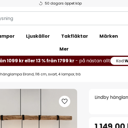
50 dagars öppet köp
ampor
Ljuskällor
Takfläktar
Märken
Mer
ån 1099 kr eller 13 % från 1799 kr
- på nästan allt
Kod:
 hänglampa Elrond, 116 cm, svart, 4 lampor, trä
Lindby hänglam
1 149,00