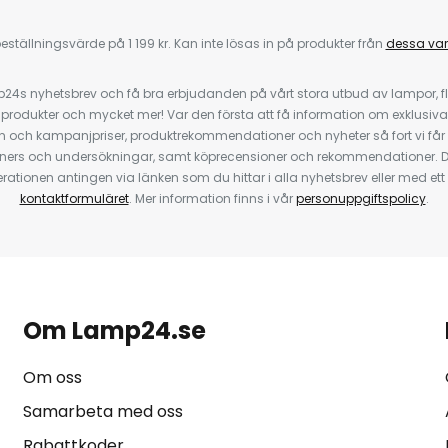
eställningsvärde på 1 199 kr. Kan inte lösas in på produkter från
dessa va
4s nyhetsbrev och få bra erbjudanden på vårt stora utbud av lampor, flä
odukter och mycket mer! Var den första att få information om exklusiva
 och kampanjpriser, produktrekommendationer och nyheter så fort vi får
ners och undersökningar, samt köprecensioner och rekommendationer. D
ationen antingen via länken som du hittar i alla nyhetsbrev eller med e
kontaktformuläret
. Mer information finns i vår
personuppgiftspolicy
.
Om Lamp24.se
Om oss
Samarbeta med oss
Rabattkoder