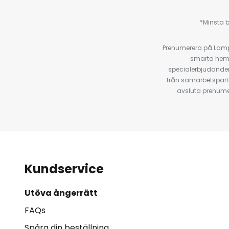
*Minsta b
Prenumerera på Lamp2
smarta hempr
specialerbjudanden
från samarbetspart
avsluta prenumer
Kundservice
Utöva ångerrätt
FAQs
Spåra din beställning