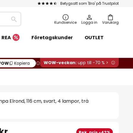
Betygsatt som 'Bra' på Trustpilot
Sök
Kundservice
Logga in
Varukorg
REA
Företagskunder
OUTLET
WOW-veckan:
upp till -70 % >
WOW
Kopiera
pa Elrond, 116 cm, svart, 4 lampor, trä
 kr
Rek. pris -42%