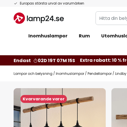
Hoppa
Europas största urval av varumärken
till
Hitta
innehållet
din
belysning
Inomhuslampor
Rum
Utomhusl
Extra rabatt: 10 % fr
Endast
02D 19T 07M 15S
Lampor och belysning
Inomhuslampor
Pendellampor
Lindby
Hoppa
till
Kvarvarande varor
slutet
av
bildgalleriet