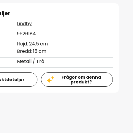
ljer
Lindby
9626184
Höjd: 24.5 cm
Bredd: 15 cm
Metall / Trä
Frågor om denna
uktdetaljer
produkt?