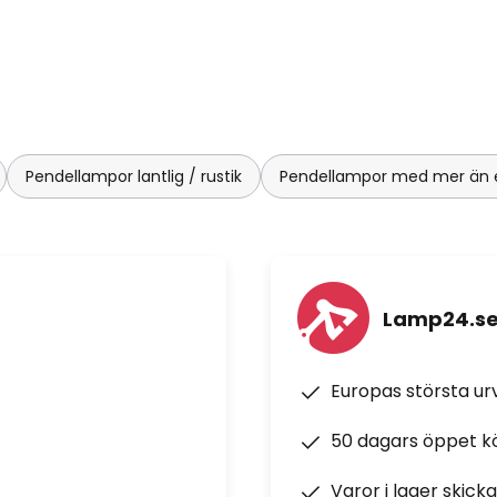
Pendellampor lantlig / rustik
Pendellampor med mer än en
Lamp24.s
Europas största u
50 dagars öppet k
Varor i lager skick