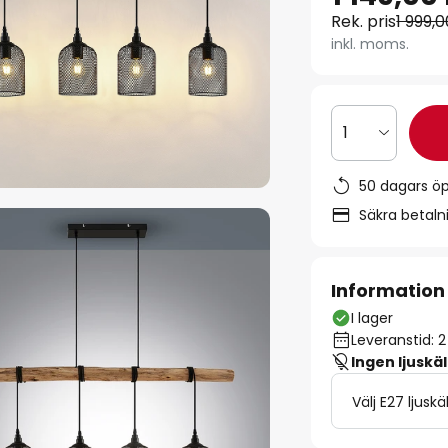
Rek. pris
1 999,0
inkl. moms.
1
50 dagars ö
Säkra betal
Information
I lager
Leveranstid: 
Ingen ljuskäl
Välj E27 ljuskä