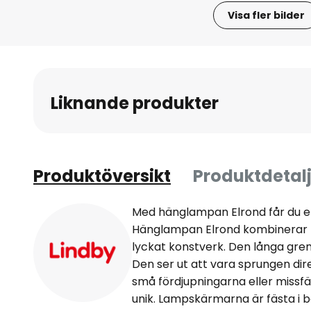
Visa fler bilder
Hoppa
till
början
av
Liknande produkter
bildgalleriet
Produktöversikt
Produktdetalj
Med hänglampan Elrond får du en 
Hänglampan Elrond kombinerar ru
lyckat konstverk. Den långa grene
Den ser ut att vara sprungen dir
små fördjupningarna eller missf
unik. Lampskärmarna är fästa i 