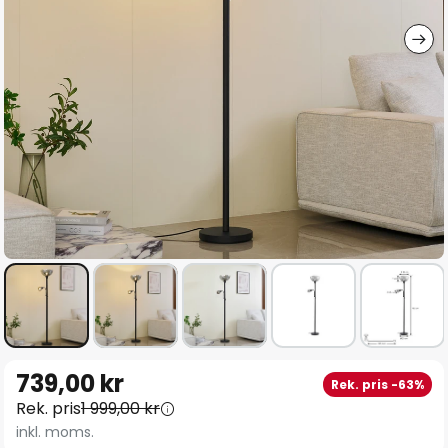
Hoppa
739,00 kr
Rek. pris -63%
till
Rek. pris
1 999,00 kr
början
inkl. moms.
av