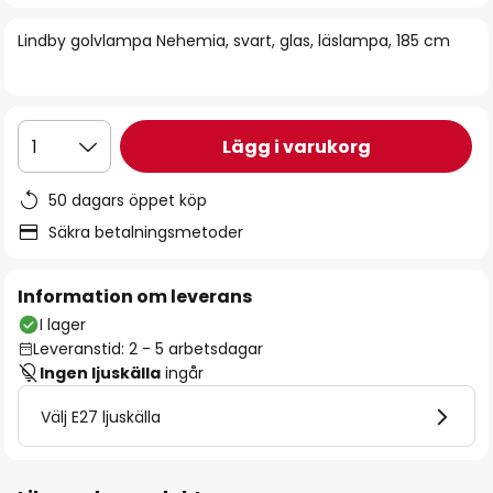
bildgalleriet
Lindby golvlampa Nehemia, svart, glas, läslampa, 185 cm
Lägg i varukorg
1
50 dagars öppet köp
Säkra betalningsmetoder
Information om leverans
I lager
Leveranstid: 2 - 5 arbetsdagar
Ingen ljuskälla
ingår
Välj E27 ljuskälla