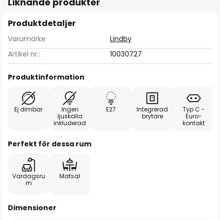
Liknande produkter
Produktdetaljer
Varumärke
Lindby
Artikel nr.:
10030727
Produktinformation
Ej dimbar
Ingen
E27
Integrerad
Typ C -
ljuskälla
brytare
Euro-
inkluderad
kontakt
Perfekt för dessa rum
Vardagsru
Matsal
m
Dimensioner