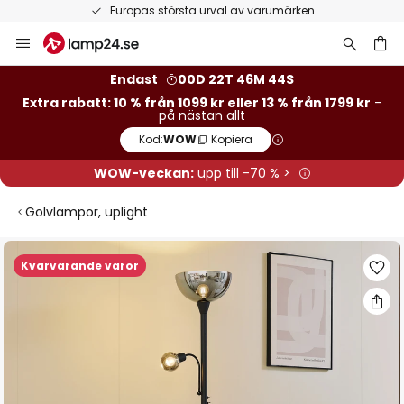
Europas största urval av varumärken
Hoppa
till
innehållet
Endast
00D 22T 46M 43S
Extra rabatt: 10 % från 1099 kr eller 13 % från 1799 kr
-
på nästan allt
Kod:
WOW
Kopiera
WOW-veckan:
upp till -70 % >
Golvlampor, uplight
Hoppa
Kvarvarande varor
till
slutet
av
bildgalleriet