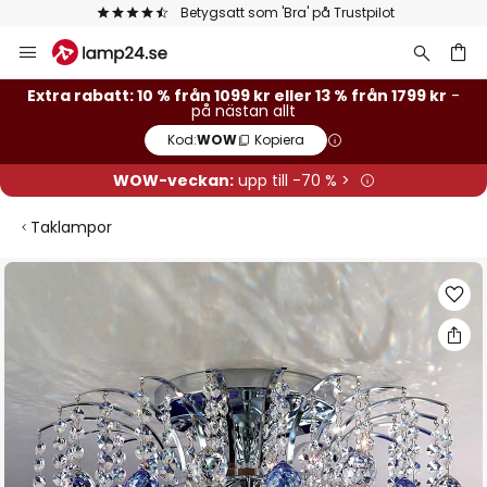
Betygsatt som 'Bra' på Trustpilot
Hoppa
till
innehållet
Extra rabatt: 10 % från 1099 kr eller 13 % från 1799 kr
-
på nästan allt
Kod:
WOW
Kopiera
WOW-veckan:
upp till -70 % >
Taklampor
Hoppa
till
slutet
av
bildgalleriet