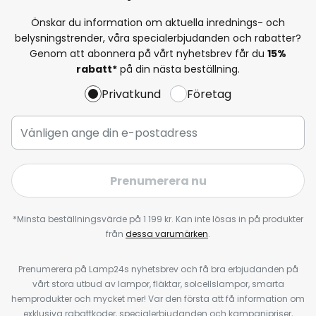
Önskar du information om aktuella inrednings- och
belysningstrender, våra specialerbjudanden och rabatter?
Genom att abonnera på vårt nyhetsbrev får du
15%
rabatt*
på din nästa beställning.
Privatkund
Företag
Prenumerera nu
*Minsta beställningsvärde på 1 199 kr. Kan inte lösas in på produkter
från
dessa varumärken
.
Prenumerera på Lamp24s nyhetsbrev och få bra erbjudanden på
vårt stora utbud av lampor, fläktar, solcellslampor, smarta
hemprodukter och mycket mer! Var den första att få information om
exklusiva rabattkoder, specialerbjudanden och kampanjpriser,