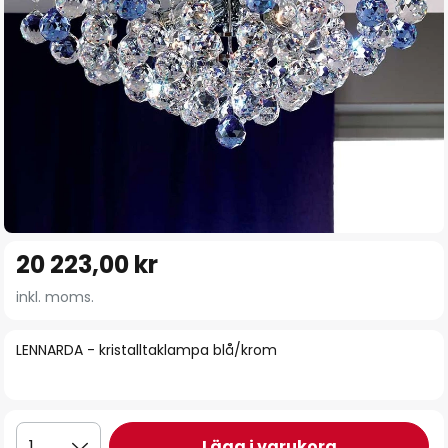
Hoppa
20 223,00 kr
till
början
inkl. moms.
av
bildgalleriet
LENNARDA - kristalltaklampa blå/krom
Lägg i varukorg
1