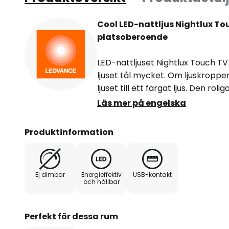
Cool LED-nattljus Nightlux Tou
platsoberoende
LED-nattljuset Nightlux Touch TV ä
ljuset tål mycket. Om ljuskropp
ljuset till ett färgat ljus. Den ro
motivet ger alltid lämplig extra b
Läs mer på engelska
annan speciell egenskap: Nattlju
därför tas med överallt utan pro
Produktinformation
som helst via den medföljande U
Ej dimbar
Energieffektiv
USB-kontakt
och hållbar
Perfekt för dessa rum