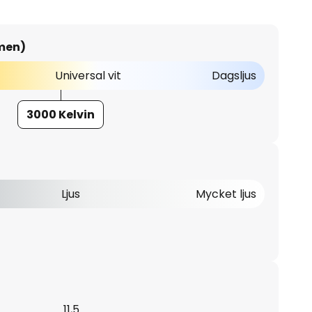
umen)
Universal vit
Dagsljus
3000 Kelvin
Ljus
Mycket ljus
11,5