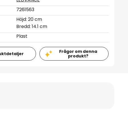
7261563
Höjd: 20 cm
Bredd: 14.1 cm
Plast
Frågor om denna
uktdetaljer
produkt?