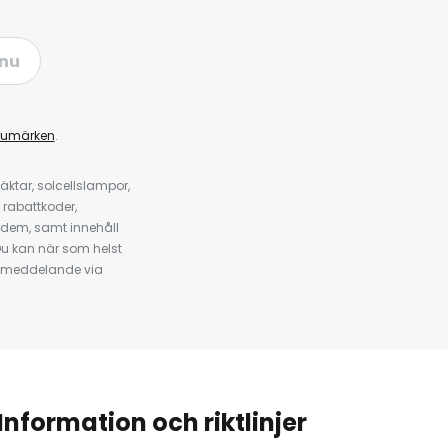
nu
rumärken
.
ktar, solcellslampor,
 rabattkoder,
 dem, samt innehåll
u kan när som helst
tt meddelande via
Information och riktlinjer