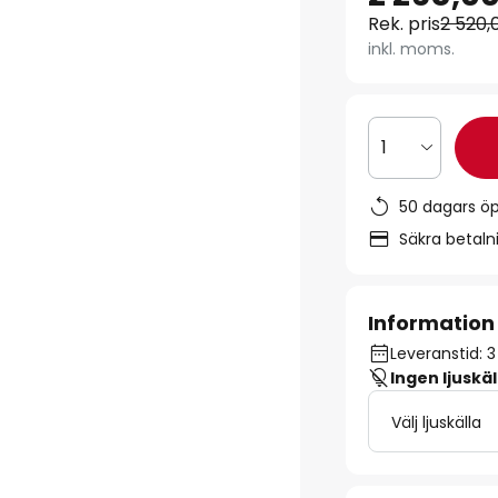
Rek. pris
2 520,
inkl. moms.
1
50 dagars ö
Säkra betal
Information
Leveranstid: 3
Ingen ljuskäl
Välj ljuskälla