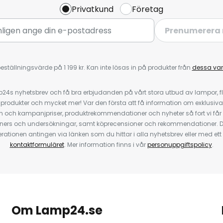
Privatkund
Företag
Prenumerera 
eställningsvärde på 1 199 kr. Kan inte lösas in på produkter från
dessa va
4s nyhetsbrev och få bra erbjudanden på vårt stora utbud av lampor, flä
odukter och mycket mer! Var den första att få information om exklusiva
 och kampanjpriser, produktrekommendationer och nyheter så fort vi får
ners och undersökningar, samt köprecensioner och rekommendationer. D
ationen antingen via länken som du hittar i alla nyhetsbrev eller med e
kontaktformuläret
. Mer information finns i vår
personuppgiftspolicy
.
Om Lamp24.se