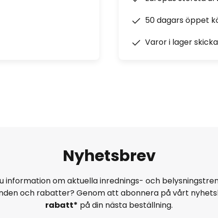
50 dagars öppet k
Varor i lager skick
Nyhetsbrev
u information om aktuella inrednings- och belysningstren
anden och rabatter? Genom att abonnera på vårt nyhets
rabatt*
på din nästa beställning.