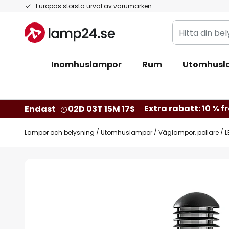
Hoppa
Europas största urval av varumärken
till
Hitta
innehållet
din
belysning
Inomhuslampor
Rum
Utomhusl
Extra rabatt: 10 % fr
Endast
02D 03T 15M 16S
Lampor och belysning
Utomhuslampor
Väglampor, pollare
L
Hoppa
till
slutet
av
bildgalleriet