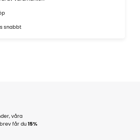
öp
as snabbt
der, våra
brev får du
15%