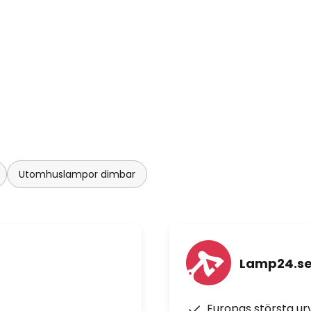
Utomhuslampor dimbar
Lamp24.s
Europas största u