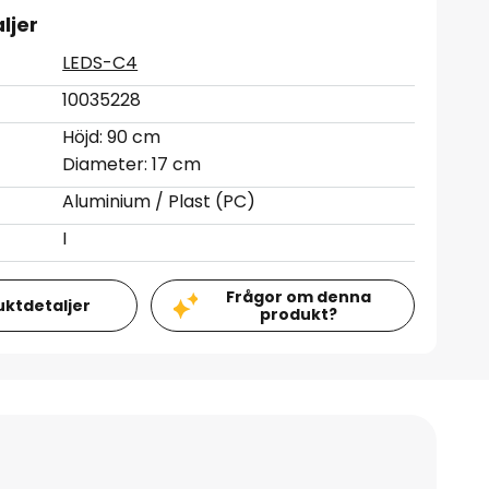
ljer
LEDS-C4
10035228
Höjd: 90 cm
Diameter: 17 cm
Aluminium / Plast (PC)
I
Frågor om denna
uktdetaljer
produkt?