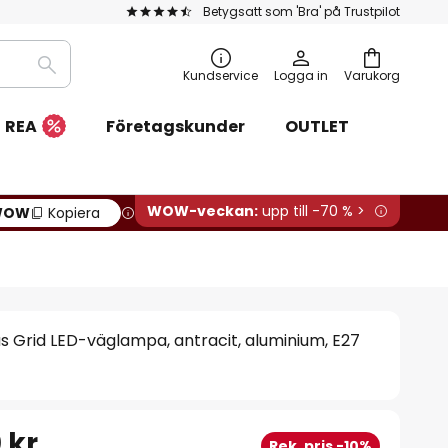
Betygsatt som 'Bra' på Trustpilot
Sök
Kundservice
Logga in
Varukorg
REA
Företagskunder
OUTLET
WOW-veckan:
upp till -70 % >
WOW
Kopiera
s Grid LED-väglampa, antracit, aluminium, E27
 kr
Rek. pris -10%