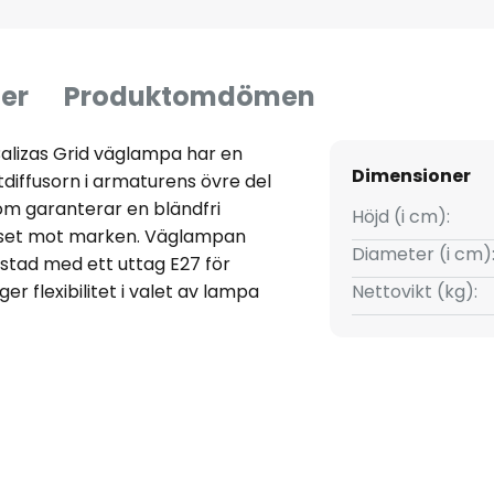
er
Produktomdömen
Balizas Grid väglampa har en
Dimensioner
diffusorn i armaturens övre del
om garanterar en bländfri
Höjd (i cm):
juset mot marken. Väglampan
Diameter (i cm)
rustad med ett uttag E27 för
er flexibilitet i valet av lampa
Nettovikt (kg):
formas efter behov. Väglampan
t belysa gångar, uppfarter,
nbjudande atmosfär samt