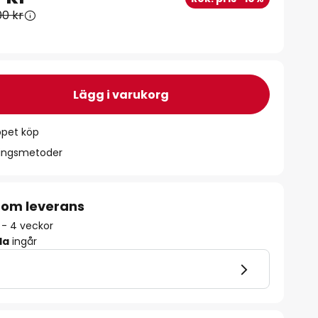
00 kr
Lägg i varukorg
ppet köp
ningsmetoder
 om leverans
 - 4 veckor
la
ingår