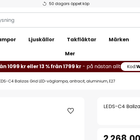
50 dagars öppet köp
ampor
Ljuskällor
Takfläktar
Märken
Mer
ån 1099 kr eller 13 % från 1799 kr
- på nästan allt
Kod:
EDS-C4 Balizas Grid LED-väglampa, antracit, aluminium, E27
LEDS-C4 Baliza
2 268,00