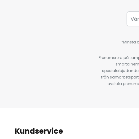
*Minsta b
Prenumerera på Lamp2
smarta hempr
specialerbjudanden
från samarbetspart
avsluta prenumer
Kundservice