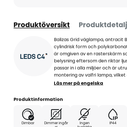
Produktöversikt
Produktdetalj
Balizas Grid väglampa, antracit 
cylindrisk form och polykarbonat
är omgiven av en rasterskärm s
belysning eftersom den riktar l
passar in i alla miljöer och är ut
montering av valfri lampa, vilket g
och gör att belysningen kan ut
Läs mer på engelska
Balizas Grid kan användas för at
uteplatser etc. och skapar en i
Produktinformation
säkerhet och komfort.
Dimbar
Dimmer ingår
Ingen
IP44
ej
ljuskälla