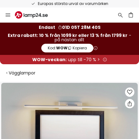
Europas största urval av varumärken
Hoppa
till
innehållet
Endast
01D 05T 28M 39S
Extra rabatt: 10 % från 1099 kr eller 13 % från 1799 kr
-
på nästan allt
Kod:
WOW
Kopiera
WOW-veckan:
upp till -70 % >
Vägglampor
Hoppa
till
slutet
av
bildgalleriet