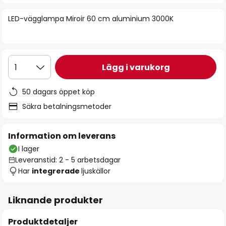
bildgalleriet
LED-vägglampa Miroir 60 cm aluminium 3000K
Lägg i varukorg
1
50 dagars öppet köp
Säkra betalningsmetoder
Information om leverans
I lager
Leveranstid: 2 - 5 arbetsdagar
Har
integrerade
ljuskällor
Liknande produkter
Produktdetaljer