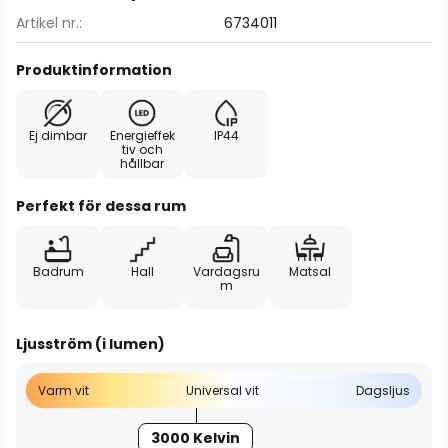
Artikel nr.:
6734011
Produktinformation
Ej dimbar
Energieffek
IP44
tiv och
hållbar
Perfekt för dessa rum
Badrum
Hall
Vardagsru
Matsal
m
Ljusström (i lumen)
Varm vit
Universal vit
Dagsljus
3000 Kelvin