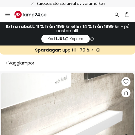
Europas största urval av varumärken
Hoppa
till
innehållet
Extra rabatt: 11 % från 1199 kr eller 14 % från 1899 kr
- på
nästan allt
Kod:
LJUS
Kopiera
Spardagar:
upp till -70 % >
Vägglampor
Hoppa
till
slutet
av
bildgalleriet