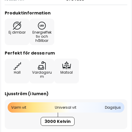
Produktinformation
Ej dimbar
Energieffek
tiv och
hållbar
Perfekt för dessa rum
Hall
Vardagsru
Matsal
m
Ljusström (i lumen)
Varm vit
Universal vit
Dagsljus
3000 Kelvin