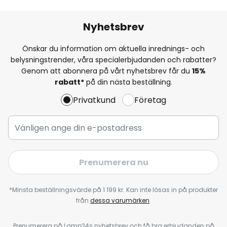
Nyhetsbrev
Önskar du information om aktuella inrednings- och
belysningstrender, våra specialerbjudanden och rabatter?
Genom att abonnera på vårt nyhetsbrev får du
15%
rabatt*
på din nästa beställning.
Privatkund
Företag
Prenumerera nu
*Minsta beställningsvärde på 1 199 kr. Kan inte lösas in på produkter
från
dessa varumärken
.
Prenumerera på Lamp24s nyhetsbrev och få bra erbjudanden på