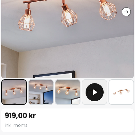
Hoppa
919,00 kr
till
början
inkl. moms.
av