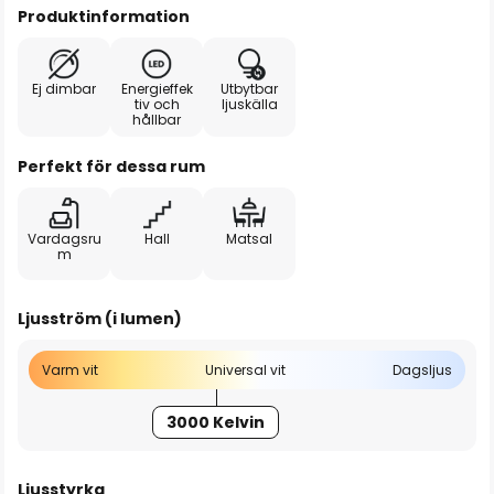
Produktinformation
Ej dimbar
Energieffek
Utbytbar
tiv och
ljuskälla
hållbar
Perfekt för dessa rum
Vardagsru
Hall
Matsal
m
Ljusström (i lumen)
Varm vit
Universal vit
Dagsljus
3000 Kelvin
Ljusstyrka