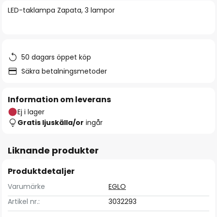
bildgalleriet
LED-taklampa Zapata, 3 lampor
50 dagars öppet köp
Säkra betalningsmetoder
Information om leverans
Ej i lager
Gratis ljuskälla/or
ingår
Liknande produkter
Produktdetaljer
Varumärke
EGLO
Artikel nr.:
3032293