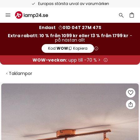
Europas största urval av varumärken
Hoppa
till
innehållet
Endast
01D 04T 27M 47S
Extra rabatt: 10 % från 1099 kr eller 13 % från 1799 kr
-
på nästan allt
Kod:
WOW
Kopiera
WOW-veckan:
upp till -70 % >
Taklampor
Hoppa
till
slutet
av
bildgalleriet