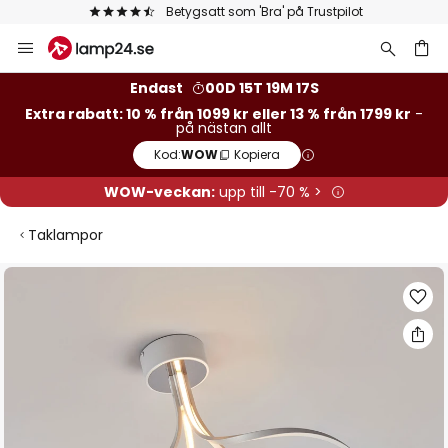
Betygsatt som 'Bra' på Trustpilot
Hoppa
till
innehållet
Endast
00D 15T 19M 16S
Extra rabatt: 10 % från 1099 kr eller 13 % från 1799 kr
-
på nästan allt
Kod:
WOW
Kopiera
WOW-veckan:
upp till -70 % >
Taklampor
Hoppa
till
slutet
av
bildgalleriet