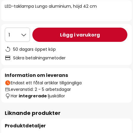
bildgalleriet
LED-taklampa Lungo aluminium, höjd 42 cm
Lägg i varukorg
1
50 dagars öppet köp
Säkra betalningsmetoder
Information om leverans
Endast ett fåtal artiklar tillgängliga
Leveranstid: 2 - 5 arbetsdagar
Har
integrerade
ljuskällor
Liknande produkter
Produktdetaljer