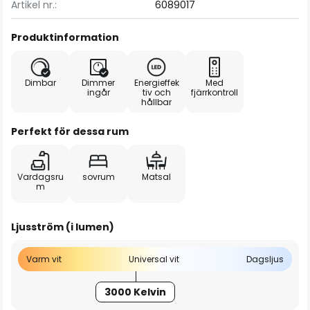
Artikel nr.:
6089017
Produktinformation
Dimbar
Dimmer
Energieffek
Med
ingår
tiv och
fjärrkontroll
hållbar
Perfekt för dessa rum
Vardagsru
sovrum
Matsal
m
Ljusström (i lumen)
Varm vit
Universal vit
Dagsljus
3000 Kelvin