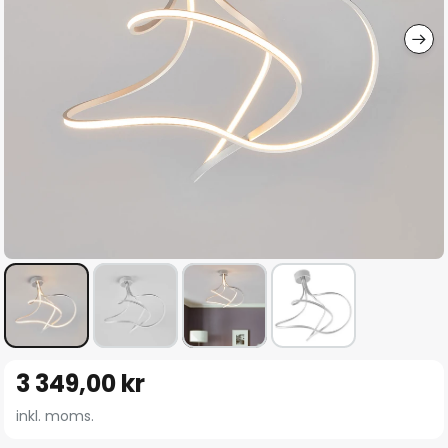
Hoppa
3 349,00 kr
till
början
inkl. moms.
av