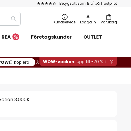
Betygsatt som 'Bra' på Trustpilot
Sök
Kundservice
Logga in
Varukorg
REA
Företagskunder
OUTLET
WOW-veckan:
upp till -70 % >
WOW
Kopiera
Action 3.000K