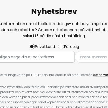
Nyhetsbrev
u information om aktuella inrednings- och belysningstren
anden och rabatter? Genom att abonnera på vårt nyhets
rabatt*
på din nästa beställning.
Privatkund
Företag
Prenumerera 
eställningsvärde på 1 199 kr. Kan inte lösas in på produkter från
dessa va
4s nyhetsbrev och få bra erbjudanden på vårt stora utbud av lampor, flä
odukter och mycket mer! Var den första att få information om exklusiva
 och kampanjpriser, produktrekommendationer och nyheter så fort vi får
ners och undersökningar, samt köprecensioner och rekommendationer. D
ationen antingen via länken som du hittar i alla nyhetsbrev eller med e