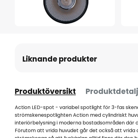
Hoppa
till
början
av
Liknande produkter
bildgalleriet
Produktöversikt
Produktdetalj
Action LED-spot - variabel spotlight för 3-fas sk
strömskenespotlighten Action med cylindriskt huvud 
interiörbelysning i moderna bostadsområden där d
Förutom att vrida huvudet går det också att vrida 