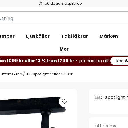
50 dagars öppet köp
ampor
Ljuskällor
Takfläktar
Märken
Mer
ån 1099 kr eller 13 % från 1799 kr
- på nästan allt
Kod:
s strömskena
LED-spotlight Action 3.000K
LED-spotlight 
inkl. moms.