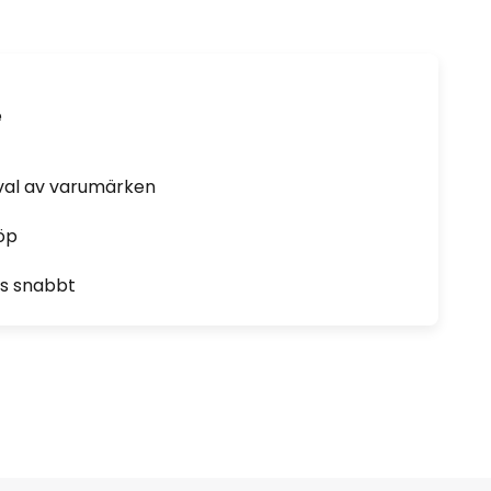
e
rval av varumärken
öp
as snabbt