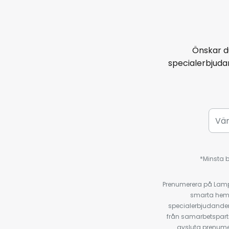
Önskar d
specialerbjud
*Minsta b
Prenumerera på Lamp2
smarta hempr
specialerbjudanden
från samarbetspart
avsluta prenumer