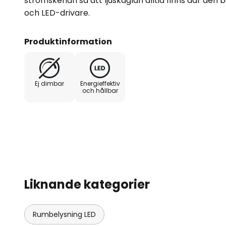
strömskenan så att ljuskäglan alltid finns där den 
och LED-drivare.
Produktinformation
Ej dimbar
Energieffektiv
och hållbar
Liknande kategorier
Rumbelysning LED