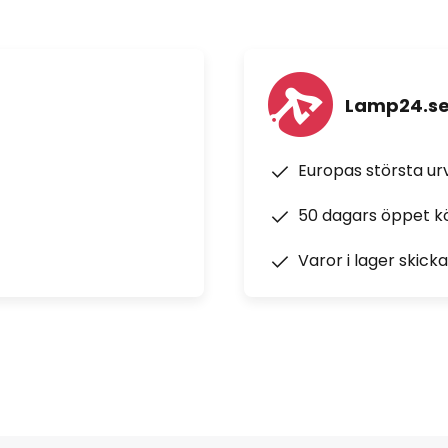
Lamp24.s
Europas största u
50 dagars öppet k
Varor i lager skick