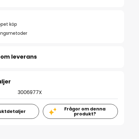
ppet köp
ningsmetoder
 om leverans
ljer
3006977X
Frågor om denna
uktdetaljer
produkt?