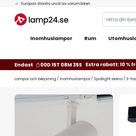
Hoppa
Europas största urval av varumärken
till
Hitta
innehållet
din
belysning
Inomhuslampor
Rum
Utomhusl
Extra rabatt: 10 % fr
Endast
00D 15T 08M 35S
Lampor och belysning
Inomhuslampor
Spotlight skena
3-fa
Hoppa
till
slutet
av
bildgalleriet