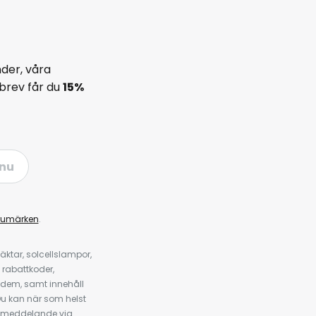
der, våra
brev får du
15%
nu
rumärken
.
ktar, solcellslampor,
 rabattkoder,
 dem, samt innehåll
u kan när som helst
tt meddelande via