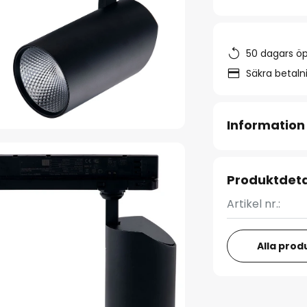
50 dagars ö
Säkra betal
Information
Produktdeta
Artikel nr.:
Alla prod