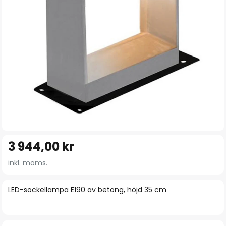
Hoppa
3 944,00 kr
till
början
inkl. moms.
av
bildgalleriet
LED-sockellampa E190 av betong, höjd 35 cm