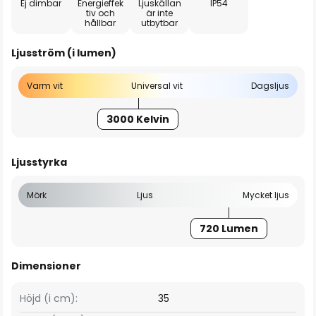
Ej dimbar
Energieffek
Ljuskällan
IP54
tiv och
är inte
hållbar
utbytbar
Ljusström (i lumen)
Varm vit
Universal vit
Dagsljus
3000 Kelvin
Ljusstyrka
Mörk
Ljus
Mycket ljus
720 Lumen
Dimensioner
Höjd (i cm):
35