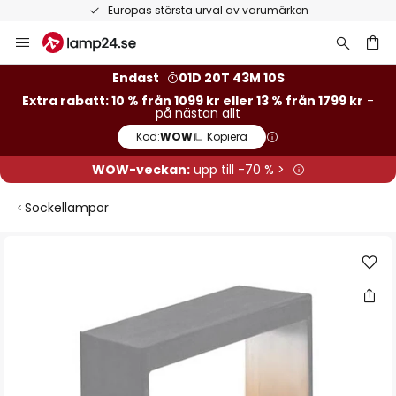
Europas största urval av varumärken
Hoppa
till
innehållet
Endast
01D 20T 43M 09S
Extra rabatt: 10 % från 1099 kr eller 13 % från 1799 kr
-
på nästan allt
Kod:
WOW
Kopiera
WOW-veckan:
upp till -70 % >
Sockellampor
Hoppa
till
slutet
av
bildgalleriet