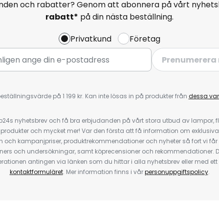
anden och rabatter? Genom att abonnera på vårt nyhets
rabatt*
på din nästa beställning.
Privatkund
Företag
Prenumerera 
eställningsvärde på 1 199 kr. Kan inte lösas in på produkter från
dessa va
4s nyhetsbrev och få bra erbjudanden på vårt stora utbud av lampor, flä
odukter och mycket mer! Var den första att få information om exklusiva
 och kampanjpriser, produktrekommendationer och nyheter så fort vi får
ners och undersökningar, samt köprecensioner och rekommendationer. D
ationen antingen via länken som du hittar i alla nyhetsbrev eller med e
kontaktformuläret
. Mer information finns i vår
personuppgiftspolicy
.