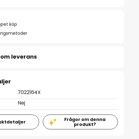
ppet köp
ningsmetoder
 om leverans
ljer
7022164X
Nej
Frågor om denna
uktdetaljer
produkt?