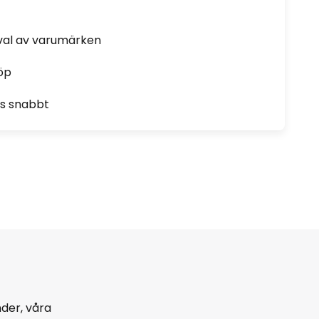
rval av varumärken
öp
as snabbt
der, våra