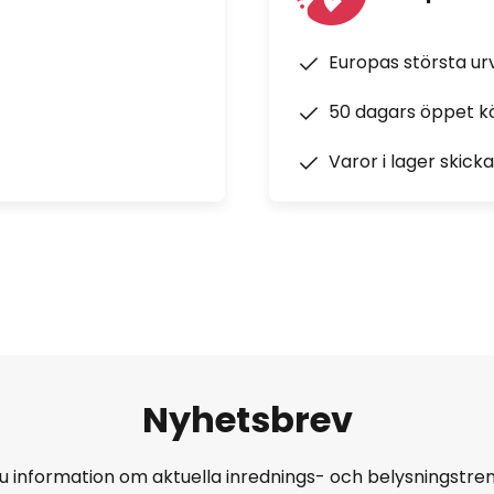
Europas största u
50 dagars öppet k
Varor i lager skick
Nyhetsbrev
u information om aktuella inrednings- och belysningstren