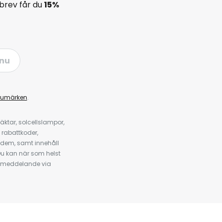
brev får du
15%
nu
rumärken
.
ktar, solcellslampor,
 rabattkoder,
 dem, samt innehåll
u kan när som helst
tt meddelande via