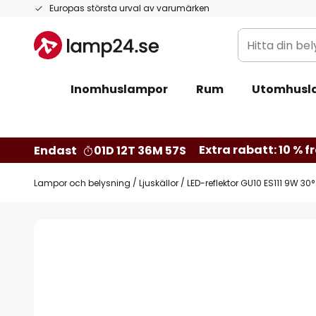
Hoppa
Europas största urval av varumärken
till
Hitta
innehållet
din
belysning
Inomhuslampor
Rum
Utomhusl
Extra rabatt: 10 % fr
Endast
01D 12T 36M 56S
Lampor och belysning
Ljuskällor
LED-reflektor GU10 ES111 9W 30°
Hoppa
till
slutet
av
bildgalleriet