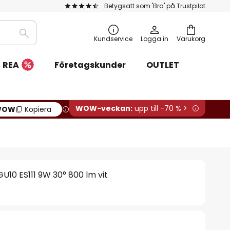
Betygsatt som 'Bra' på Trustpilot
Sök
Kundservice
Logga in
Varukorg
REA
Företagskunder
OUTLET
WOW-veckan:
upp till -70 % >
WOW
Kopiera
GU10 ES111 9W 30° 800 lm vit