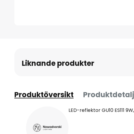
Hoppa
till
början
av
Liknande produkter
bildgalleriet
Produktöversikt
Produktdetalj
LED-reflektor GU10 ES111 9W,