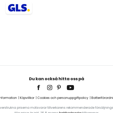
Du kan också hitta oss på
information
Köpvillkor
Cookies och personuppgiftpolicy
Batteriförordn
verstrukna priserna motsvarar tillverkarens rekommenderade försäljnings
Alla priser är inkl. 25 % moms
fraktkostnader
tillkommer.