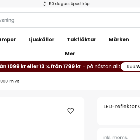
50 dagars öppet köp
ampor
Ljuskällor
Takfläktar
Märken
Mer
ån 1099 kr eller 13 % från 1799 kr
- på nästan allt
Kod:
 800 lm vit
LED-reflektor 
inkl. moms.