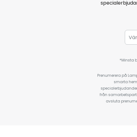
specialerbjud
*Minsta b
Prenumerera på Lamp2
smarta hempr
specialerbjudanden
från samarbetspart
avsluta prenumer