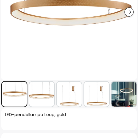
Hoppa
LED-pendellampa Loop, guld
till
början
av