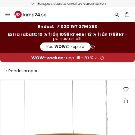
Europas största urval av varumärken
Hoppa
till
innehållet
Endast
02D 19T 37M 36S
Extra rabatt: 10 % från 1099 kr eller 13 % från 1799 kr
-
på nästan allt
Kod:
WOW
Kopiera
WOW-veckan:
upp till -70 % >
Pendellampor
Hoppa
till
slutet
av
bildgalleriet