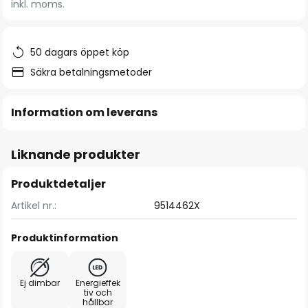
inkl. moms.
bildgalleriet
50 dagars öppet köp
Säkra betalningsmetoder
Information om leverans
Liknande produkter
Produktdetaljer
Artikel nr.:
9514462X
Produktinformation
Ej dimbar
Energieffek
tiv och
hållbar