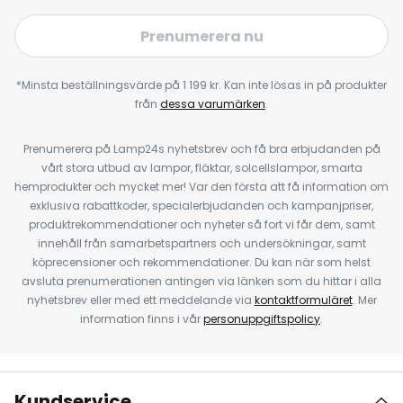
Prenumerera nu
*Minsta beställningsvärde på 1 199 kr. Kan inte lösas in på produkter
från
dessa varumärken
.
Prenumerera på Lamp24s nyhetsbrev och få bra erbjudanden på
vårt stora utbud av lampor, fläktar, solcellslampor, smarta
hemprodukter och mycket mer! Var den första att få information om
exklusiva rabattkoder, specialerbjudanden och kampanjpriser,
produktrekommendationer och nyheter så fort vi får dem, samt
innehåll från samarbetspartners och undersökningar, samt
köprecensioner och rekommendationer. Du kan när som helst
avsluta prenumerationen antingen via länken som du hittar i alla
nyhetsbrev eller med ett meddelande via
kontaktformuläret
. Mer
information finns i vår
personuppgiftspolicy
.
Kundservice