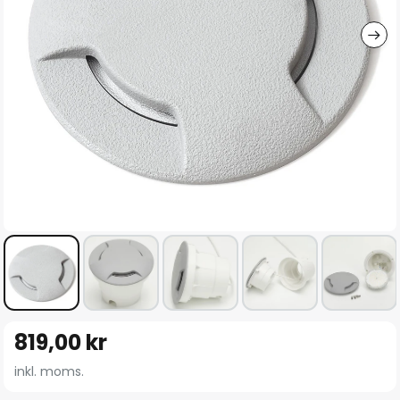
Hoppa
819,00 kr
till
början
inkl. moms.
av