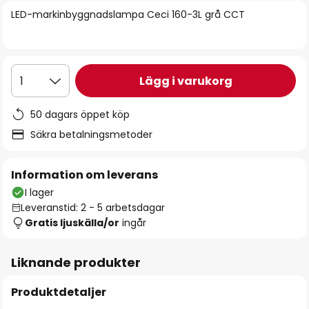
bildgalleriet
LED-markinbyggnadslampa Ceci 160-3L grå CCT
Lägg i varukorg
1
50 dagars öppet köp
Säkra betalningsmetoder
Information om leverans
I lager
Leveranstid: 2 - 5 arbetsdagar
Gratis ljuskälla/or
ingår
Liknande produkter
Produktdetaljer