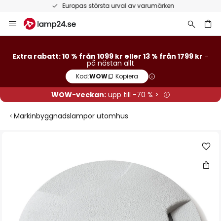
Europas största urval av varumärken
Hoppa
till
innehållet
Extra rabatt: 10 % från 1099 kr eller 13 % från 1799 kr
-
på nästan allt
Kod:
WOW
Kopiera
WOW-veckan:
upp till -70 % >
Markinbyggnadslampor utomhus
Hoppa
till
slutet
av
bildgalleriet