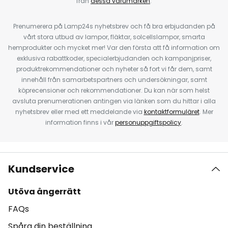
från
dessa varumärken
.
Prenumerera på Lamp24s nyhetsbrev och få bra erbjudanden på
vårt stora utbud av lampor, fläktar, solcellslampor, smarta
hemprodukter och mycket mer! Var den första att få information om
exklusiva rabattkoder, specialerbjudanden och kampanjpriser,
produktrekommendationer och nyheter så fort vi får dem, samt
innehåll från samarbetspartners och undersökningar, samt
köprecensioner och rekommendationer. Du kan när som helst
avsluta prenumerationen antingen via länken som du hittar i alla
nyhetsbrev eller med ett meddelande via
kontaktformuläret
. Mer
information finns i vår
personuppgiftspolicy
.
Kundservice
Utöva ångerrätt
FAQs
Spåra din beställning