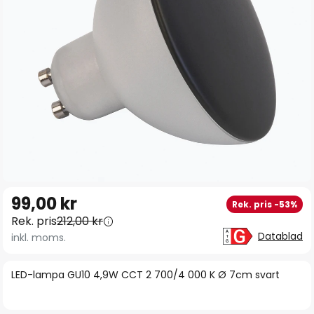
Hoppa
99,00 kr
Rek. pris -53%
till
Rek. pris
212,00 kr
början
Datablad
inkl. moms.
av
bildgalleriet
LED-lampa GU10 4,9W CCT 2 700/4 000 K Ø 7cm svart