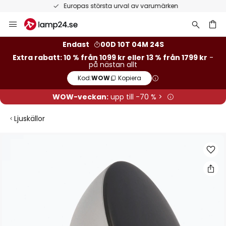
Europas största urval av varumärken
Hoppa
till
innehållet
Endast
00D 10T 04M 24S
Extra rabatt: 10 % från 1099 kr eller 13 % från 1799 kr
-
på nästan allt
Kod:
WOW
Kopiera
WOW-veckan:
upp till -70 % >
Ljuskällor
Hoppa
till
slutet
av
bildgalleriet