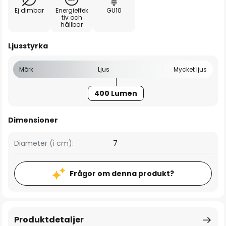
Ej dimbar
Energieffek
GU10
tiv och
hållbar
Ljusstyrka
Mörk
Ljus
Mycket ljus
400 Lumen
Dimensioner
Diameter (i cm):
7
Frågor om denna produkt?
Produktdetaljer