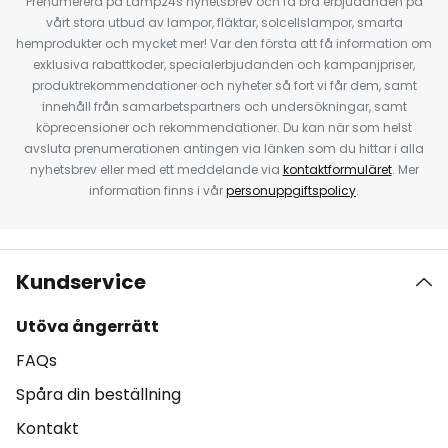
Prenumerera på Lamp24s nyhetsbrev och få bra erbjudanden på
vårt stora utbud av lampor, fläktar, solcellslampor, smarta
hemprodukter och mycket mer! Var den första att få information om
exklusiva rabattkoder, specialerbjudanden och kampanjpriser,
produktrekommendationer och nyheter så fort vi får dem, samt
innehåll från samarbetspartners och undersökningar, samt
köprecensioner och rekommendationer. Du kan när som helst
avsluta prenumerationen antingen via länken som du hittar i alla
nyhetsbrev eller med ett meddelande via
kontaktformuläret
. Mer
information finns i vår
personuppgiftspolicy
.
Kundservice
Utöva ångerrätt
FAQs
Spåra din beställning
Kontakt