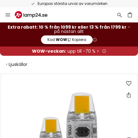
Europas största urval av varumärken
Hoppa
till
innehållet
Extra rabatt: 10 % från 1099 kr eller 13 % från 1799 kr
-
på nästan allt
Kod:
WOW
Kopiera
WOW-veckan:
upp till -70 % >
Ljuskällor
Hoppa
till
slutet
av
bildgalleriet