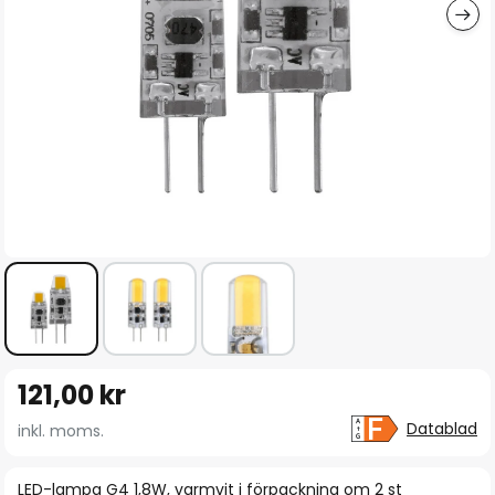
Hoppa
121,00 kr
till
början
Datablad
inkl. moms.
av
bildgalleriet
LED-lampa G4 1,8W, varmvit i förpackning om 2 st