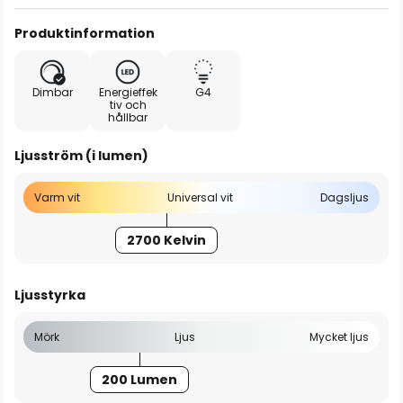
Produktinformation
Dimbar
Energieffek
G4
tiv och
hållbar
Ljusström (i lumen)
Varm vit
Universal vit
Dagsljus
2700 Kelvin
Ljusstyrka
Mörk
Ljus
Mycket ljus
200 Lumen