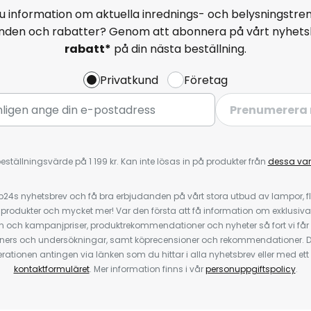
u information om aktuella inrednings- och belysningstren
anden och rabatter? Genom att abonnera på vårt nyhets
rabatt*
på din nästa beställning.
Privatkund
Företag
Prenumerera 
eställningsvärde på 1 199 kr. Kan inte lösas in på produkter från
dessa va
4s nyhetsbrev och få bra erbjudanden på vårt stora utbud av lampor, flä
odukter och mycket mer! Var den första att få information om exklusiva
 och kampanjpriser, produktrekommendationer och nyheter så fort vi får
ners och undersökningar, samt köprecensioner och rekommendationer. D
ationen antingen via länken som du hittar i alla nyhetsbrev eller med e
kontaktformuläret
. Mer information finns i vår
personuppgiftspolicy
.