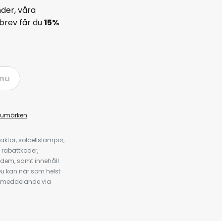
der, våra
brev får du
15%
nu
rumärken
.
ktar, solcellslampor,
 rabattkoder,
 dem, samt innehåll
u kan när som helst
tt meddelande via