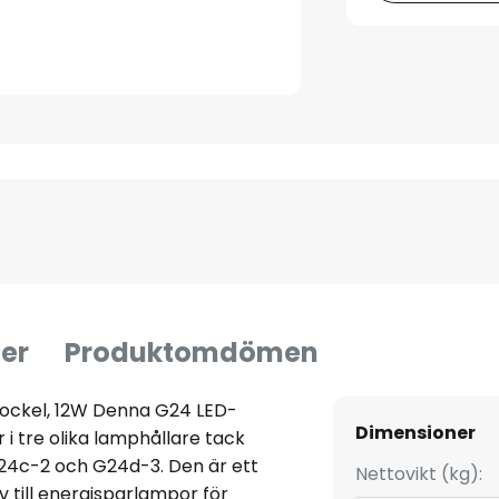
er
Produktomdömen
ockel, 12W Denna G24 LED-
Dimensioner
 i tre olika lamphållare tack
G24c-2 och G24d-3. Den är ett
Nettovikt (kg):
iv till energisparlampor för