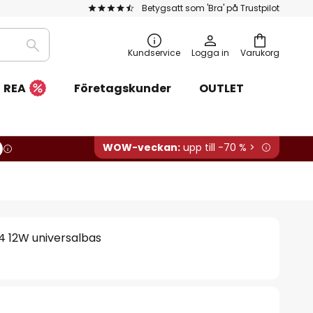
Betygsatt som 'Bra' på Trustpilot
Sök
Kundservice
Logga in
Varukorg
REA
Företagskunder
OUTLET
WOW-veckan:
upp till -70 % >
 12W universalbas