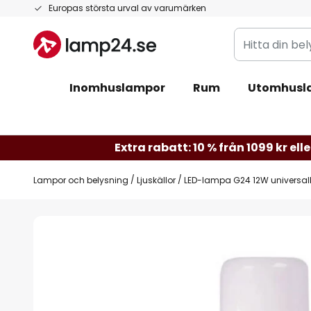
Hoppa
Europas största urval av varumärken
till
Hitta
innehållet
din
belysning
Inomhuslampor
Rum
Utomhusl
Extra rabatt: 10 % från 1099 kr elle
Lampor och belysning
Ljuskällor
LED-lampa G24 12W universa
Hoppa
till
slutet
av
bildgalleriet