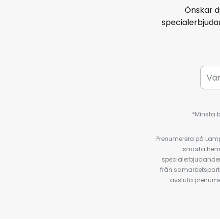
Önskar d
specialerbjud
*Minsta b
Prenumerera på Lamp2
smarta hempr
specialerbjudanden
från samarbetspart
avsluta prenumer