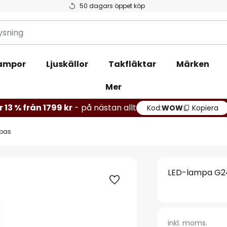
50 dagars öppet köp
ampor
Ljuskällor
Takfläktar
Märken
Mer
r 13 % från 1799 kr
- på nästan allt
Kod:
WOW
Kopiera
lbas
LED-lampa G24
inkl. moms.