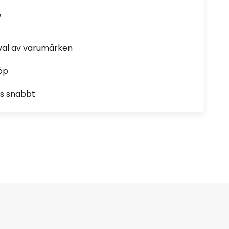
e
rval av varumärken
öp
as snabbt