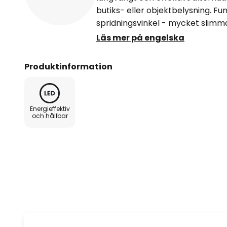
butiks- eller objektbelysning. F
spridningsvinkel - mycket slimma
lämplig för G24d-2, G24d-2 och
Läs mer på engelska
omkopplingsbeständig med upp t
- lång livslängd på upp till 30 0
Produktinformation
Energieffektiv
och hållbar