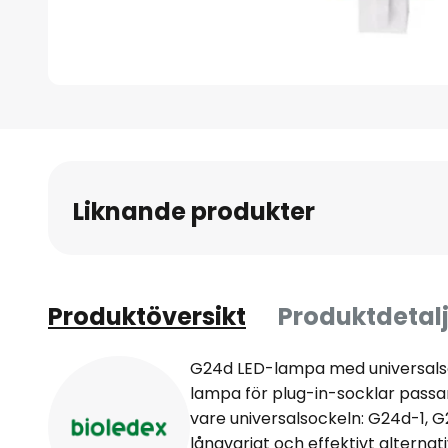
Hoppa
till
början
av
Liknande produkter
bildgalleriet
Produktöversikt
Produktdetalj
G24d LED-lampa med universals
lampa för plug-in-socklar passar
vare universalsockeln: G24d-1, 
långvarigt och effektivt alternat