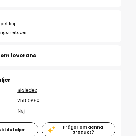
ppet köp
ningsmetoder
 om leverans
ljer
Bioledex
2515089X
Nej
Frågor om denna
uktdetaljer
produkt?