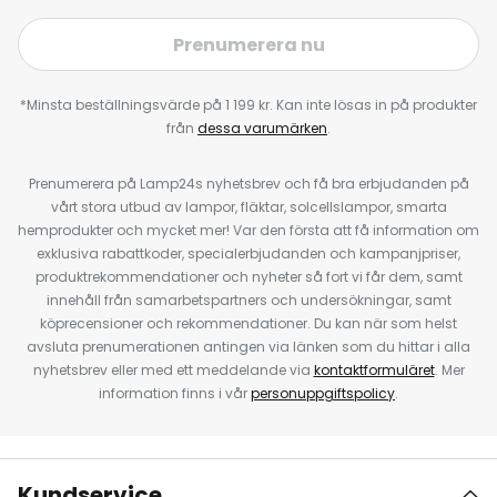
Prenumerera nu
*Minsta beställningsvärde på 1 199 kr. Kan inte lösas in på produkter
från
dessa varumärken
.
Prenumerera på Lamp24s nyhetsbrev och få bra erbjudanden på
vårt stora utbud av lampor, fläktar, solcellslampor, smarta
hemprodukter och mycket mer! Var den första att få information om
exklusiva rabattkoder, specialerbjudanden och kampanjpriser,
produktrekommendationer och nyheter så fort vi får dem, samt
innehåll från samarbetspartners och undersökningar, samt
köprecensioner och rekommendationer. Du kan när som helst
avsluta prenumerationen antingen via länken som du hittar i alla
nyhetsbrev eller med ett meddelande via
kontaktformuläret
. Mer
information finns i vår
personuppgiftspolicy
.
Kundservice