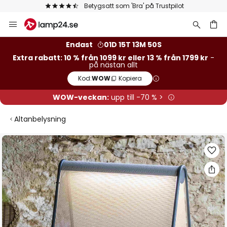
Betygsatt som 'Bra' på Trustpilot
Hoppa
till
innehållet
Endast
01D 15T 13M 49S
Extra rabatt: 10 % från 1099 kr eller 13 % från 1799 kr
-
på nästan allt
Kod:
WOW
Kopiera
WOW-veckan:
upp till -70 % >
Altanbelysning
Hoppa
till
slutet
av
bildgalleriet