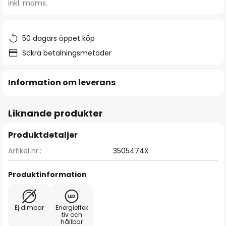
inkl. moms.
bildgalleriet
50 dagars öppet köp
Säkra betalningsmetoder
Information om leverans
Liknande produkter
Produktdetaljer
Artikel nr.:
3505474X
Produktinformation
Ej dimbar
Energieffek
tiv och
hållbar