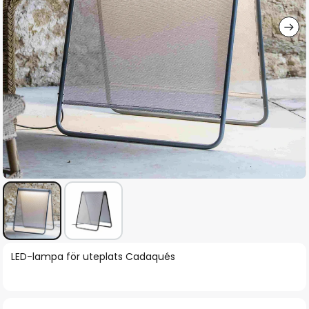
Hoppa
LED-lampa för uteplats Cadaqués
till
början
av