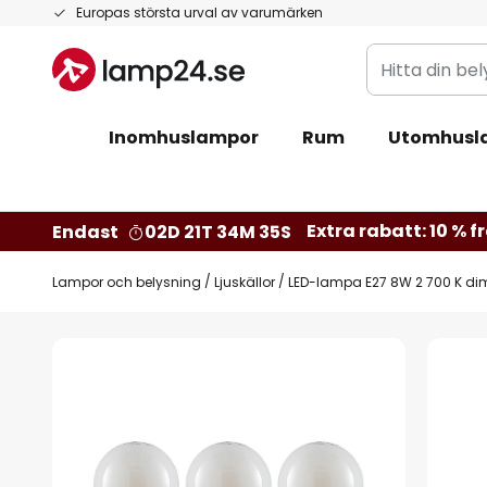
Hoppa
Europas största urval av varumärken
till
Hitta
innehållet
din
belysning
Inomhuslampor
Rum
Utomhusl
Extra rabatt: 10 % fr
Endast
02D 21T 34M 34S
Lampor och belysning
Ljuskällor
LED-lampa E27 8W 2 700 K di
Hoppa
till
slutet
av
bildgalleriet