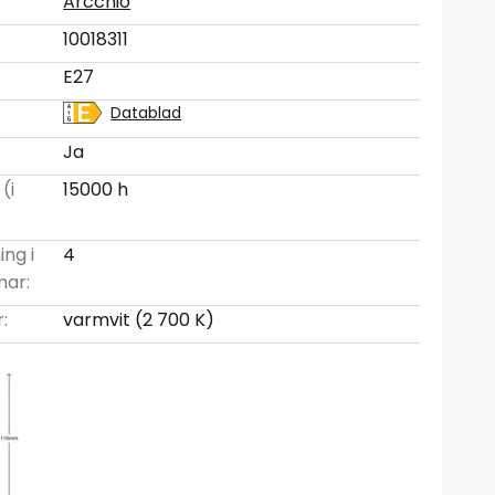
Arcchio
10018311
E27
Datablad
Ja
(i
15000 h
ing i
4
mar:
:
varmvit (2 700 K)