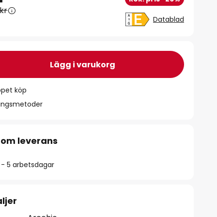
 kr
Datablad
Lägg i varukorg
ppet köp
ningsmetoder
 om leverans
2 - 5 arbetsdagar
ljer