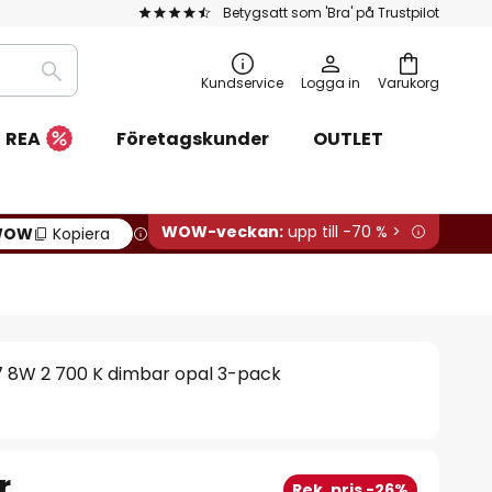
Betygsatt som 'Bra' på Trustpilot
Sök
Kundservice
Logga in
Varukorg
REA
Företagskunder
OUTLET
WOW-veckan:
upp till -70 % >
WOW
Kopiera
 8W 2 700 K dimbar opal 3-pack
r
Rek. pris -26%