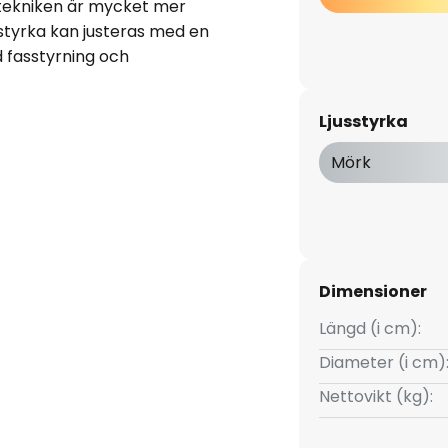
ekniken är mycket mer
styrka kan justeras med en
fasstyrning och
 i en uppsättning av 3
Ljusstyrka
Mörk
Dimensioner
Längd (i cm):
Diameter (i cm)
Nettovikt (kg):