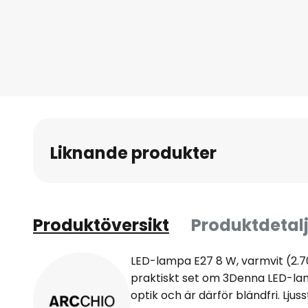
till
början
av
bildgalleriet
Liknande produkter
Produktöversikt
Produktdetalj
LED-lampa E27 8 W, varmvit (2.70
praktiskt set om 3Denna LED-lam
optik och är därför bländfri. Lj