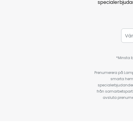
specialerbjud
*Minsta b
Prenumerera på Lamp2
smarta hempr
specialerbjudanden
från samarbetspart
avsluta prenumer