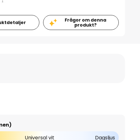
Frågor om denna
uktdetaljer
produkt?
umen)
Universal vit
Dagsljus