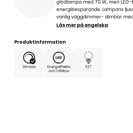
glödlampa med 70 W, men LED-t
energibesparande. Lampans ljus
vanlig väggdimmer- dimbar med 
fasavskärningsdimmer- levereras
Läs mer på engelska
Produktinformation
Dimbar
Energieffektiv
E27
och hållbar