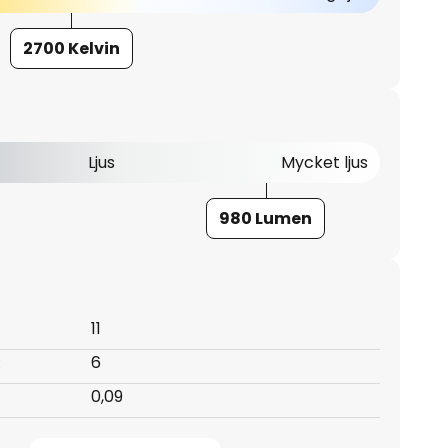
2700 Kelvin
Ljus
Mycket ljus
980 Lumen
11
:
6
0,09