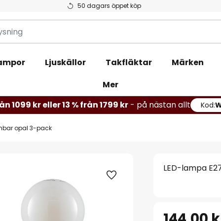
50 dagars öppet köp
ampor
Ljuskällor
Takfläktar
Märken
Mer
ån 1099 kr eller 13 % från 1799 kr
- på nästan allt
Kod:
mbar opal 3-pack
LED-lampa E27
144,00 k