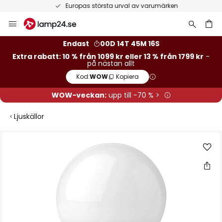
Europas största urval av varumärken
Hoppa
till
innehållet
Endast
00D 14T 45M 16S
Extra rabatt: 10 % från 1099 kr eller 13 % från 1799 kr
-
på nästan allt
Kod:
WOW
Kopiera
WOW-veckan:
upp till -70 % >
Ljuskällor
Hoppa
till
slutet
av
bildgalleriet