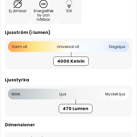
Ej dimbar
Energieffek
E14
tiv och
hållbar
Ljusström (i lumen)
Varm vit
Universal vit
Dagsljus
4000 Kelvin
Ljusstyrka
Mörk
Ljus
Mycket ljus
470 Lumen
Dimensioner