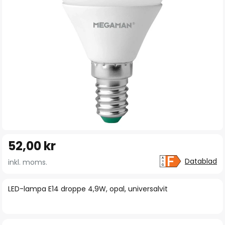
Hoppa
52,00 kr
till
början
Datablad
inkl. moms.
av
bildgalleriet
LED-lampa E14 droppe 4,9W, opal, universalvit