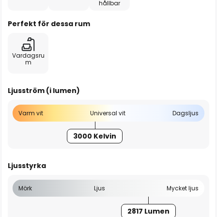
hållbar
Perfekt för dessa rum
Vardagsru
m
Ljusström (i lumen)
Varm vit
Universal vit
Dagsljus
3000 Kelvin
Ljusstyrka
Mörk
Ljus
Mycket ljus
2817 Lumen