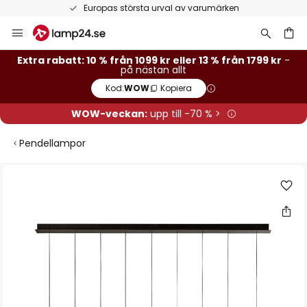
Europas största urval av varumärken
Hoppa
till
innehållet
Extra rabatt: 10 % från 1099 kr eller 13 % från 1799 kr
-
på nästan allt
Kod:
WOW
Kopiera
WOW-veckan:
upp till -70 % >
Pendellampor
Hoppa
till
slutet
av
bildgalleriet