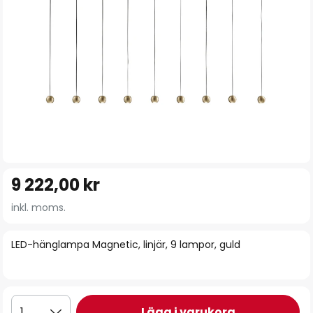
Hoppa
9 222,00 kr
till
början
inkl. moms.
av
bildgalleriet
LED-hänglampa Magnetic, linjär, 9 lampor, guld
Lägg i varukorg
1