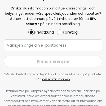
Önskar du information om aktuella inrednings- och
belysningstrender, våra specialerbjudanden och rabatter?
Genom att abonnera på vårt nyhetsbrev får du
15%
rabatt*
på din nästa beställning.
Privatkund
Företag
Prenumerera nu
*Minsta beställningsvärde på 1 199 kr. Kan inte lösas in på produkter
från
dessa varumärken
.
Prenumerera på Lamp24s nyhetsbrev och få bra erbjudanden på
vårt stora utbud av lampor, fläktar, solcellslampor, smarta
hemprodukter och mycket mer! Var den första att få information om
exklusiva rabattkoder, specialerbjudanden och kampanjpriser,