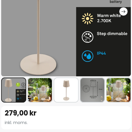
Hoppa
279,00 kr
till
början
inkl. moms.
av