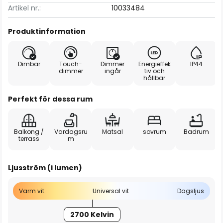
Artikel nr.:
10033484
Produktinformation
Dimbar
Touch-
Dimmer
Energieffek
IP44
dimmer
ingår
tiv och
hållbar
Perfekt för dessa rum
Balkong /
Vardagsru
Matsal
sovrum
Badrum
terrass
m
Ljusström (i lumen)
Varm vit
Universal vit
Dagsljus
2700 Kelvin