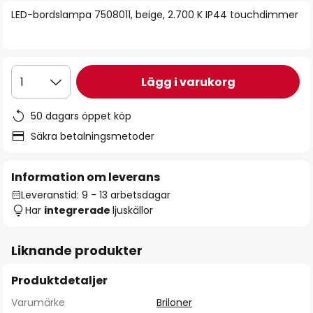
bildgalleriet
LED-bordslampa 7508011, beige, 2.700 K IP44 touchdimmer
Lägg i varukorg
1
50 dagars öppet köp
Säkra betalningsmetoder
Information om leverans
Leveranstid: 9 - 13 arbetsdagar
Har
integrerade
ljuskällor
Liknande produkter
Produktdetaljer
Varumärke
Briloner