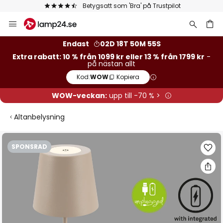
Betygsatt som 'Bra' på Trustpilot
Hoppa
till
innehållet
Endast
02D 18T 50M 54S
Extra rabatt: 10 % från 1099 kr eller 13 % från 1799 kr
-
på nästan allt
Kod:
WOW
Kopiera
WOW-veckan:
upp till -70 % >
Altanbelysning
Hoppa
SPONSRAD
till
slutet
av
bildgalleriet