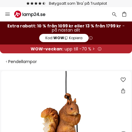
Betygsatt som 'Bra' på Trustpilot
Hoppa
till
innehållet
Extra rabatt: 10 % från 1099 kr eller 13 % från 1799 kr
-
på nästan allt
Kod:
WOW
Kopiera
WOW-veckan:
upp till -70 % >
Pendellampor
Hoppa
till
slutet
av
bildgalleriet