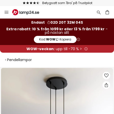
Betygsatt som 'Bra' på Trustpilot
Hoppa
till
innehållet
Endast
02D 20T 32M 03S
Extra rabatt: 10 % från 1099 kr eller 13 % från 1799 kr
-
på nästan allt
Kod:
WOW
Kopiera
WOW-veckan:
upp till -70 % >
Pendellampor
Hoppa
till
slutet
av
bildgalleriet