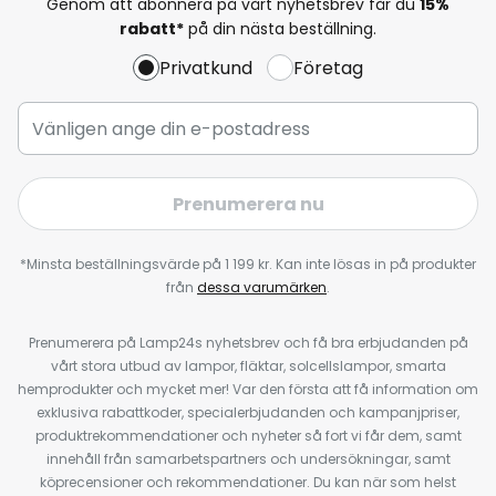
Genom att abonnera på vårt nyhetsbrev får du
15%
rabatt*
på din nästa beställning.
Privatkund
Företag
Prenumerera nu
*Minsta beställningsvärde på 1 199 kr. Kan inte lösas in på produkter
från
dessa varumärken
.
Prenumerera på Lamp24s nyhetsbrev och få bra erbjudanden på
vårt stora utbud av lampor, fläktar, solcellslampor, smarta
hemprodukter och mycket mer! Var den första att få information om
exklusiva rabattkoder, specialerbjudanden och kampanjpriser,
produktrekommendationer och nyheter så fort vi får dem, samt
innehåll från samarbetspartners och undersökningar, samt
köprecensioner och rekommendationer. Du kan när som helst