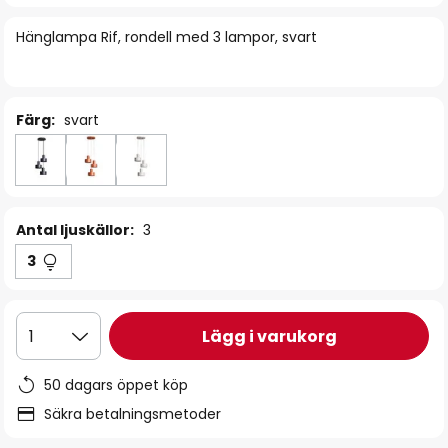
bildgalleriet
Hänglampa Rif, rondell med 3 lampor, svart
Färg:
svart
Antal ljuskällor:
3
3
Lägg i varukorg
1
50 dagars öppet köp
Säkra betalningsmetoder