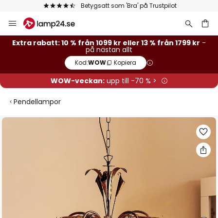
Betygsatt som 'Bra' på Trustpilot
Hoppa
till
innehållet
Extra rabatt: 10 % från 1099 kr eller 13 % från 1799 kr
-
på nästan allt
Kod:
WOW
Kopiera
WOW-veckan:
upp till -70 % >
Pendellampor
Hoppa
till
slutet
av
bildgalleriet