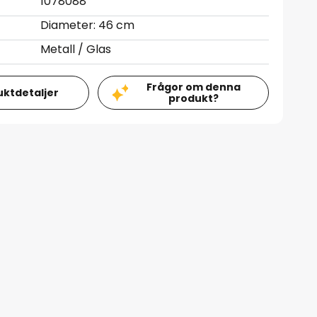
1078088
Diameter: 46 cm
Metall / Glas
Frågor om denna
uktdetaljer
produkt?