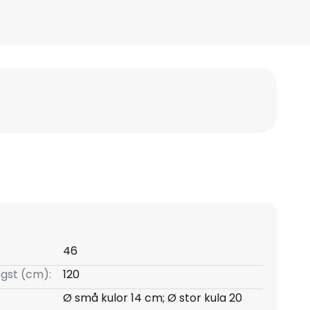
:
46
gst (cm):
120
Ø små kulor 14 cm; Ø stor kula 20