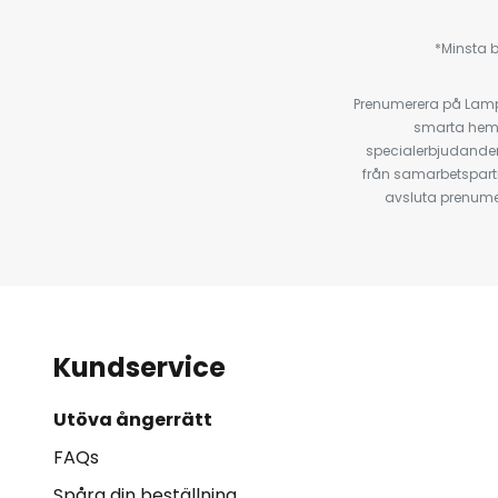
*Minsta b
Prenumerera på Lamp2
smarta hempr
specialerbjudanden
från samarbetspart
avsluta prenumer
Kundservice
Utöva ångerrätt
FAQs
Spåra din beställning