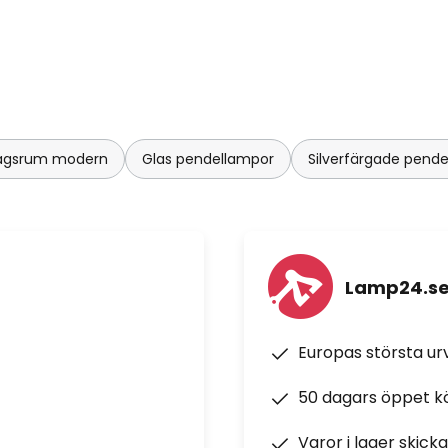
rdagsrum modern
Glas pendellampor
Silverfärgade pend
Lamp24.s
Europas största u
50 dagars öppet k
Varor i lager skick