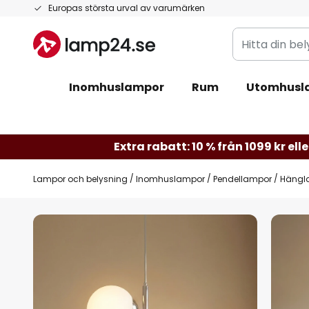
Hoppa
Europas största urval av varumärken
till
Hitta
innehållet
din
belysning
Inomhuslampor
Rum
Utomhusl
Extra rabatt: 10 % från 1099 kr elle
Lampor och belysning
Inomhuslampor
Pendellampor
Hängla
Hoppa
till
slutet
av
bildgalleriet