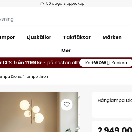
50 dagars öppet köp
ampor
Ljuskällor
Takfläktar
Märken
Mer
r 13 % från 1799 kr
- på nästan allt
Kod:
WOW
Kopiera
mpa Dione, 4 lampor, krom
Hänglampa Dio
2 949,00