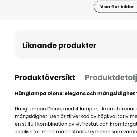
Visa fler bilder
Hoppa
till
början
av
Liknande produkter
bildgalleriet
Produktöversikt
Produktdetalj
Hänglampa Dione: elegans och mångsidighet
Hänglampan Dione, med 4 lampor, i krom, förenar 
mångsidighet. Den är tillverkad av högkvalitativ me
en stilfull kombination av vitfrostat och kromfärg
idealisk för moderna bostadsutrymmen som varda