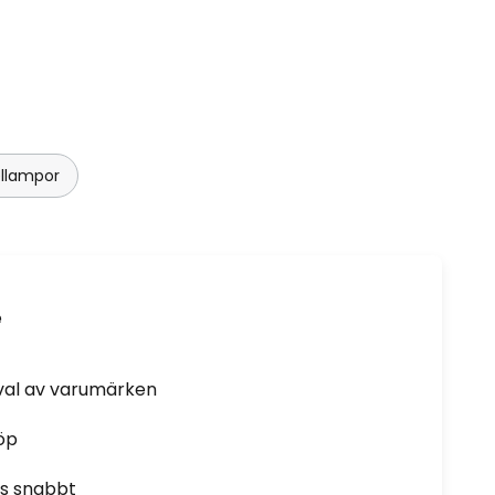
ellampor
e
rval av varumärken
öp
as snabbt