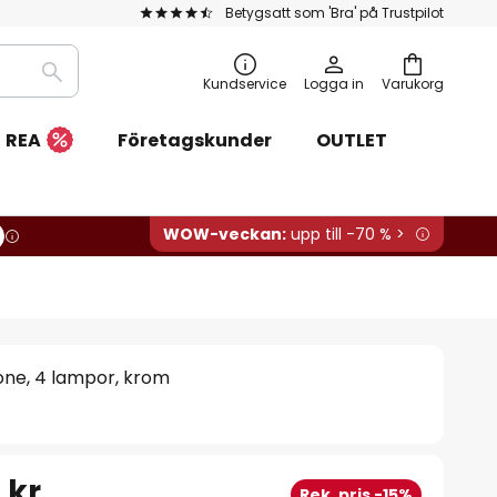
Betygsatt som 'Bra' på Trustpilot
Sök
Kundservice
Logga in
Varukorg
REA
Företagskunder
OUTLET
WOW-veckan:
upp till -70 % >
ne, 4 lampor, krom
 kr
Rek. pris -15%