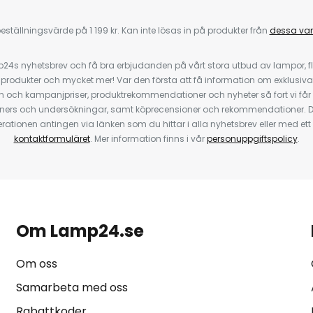
eställningsvärde på 1 199 kr. Kan inte lösas in på produkter från
dessa va
4s nyhetsbrev och få bra erbjudanden på vårt stora utbud av lampor, flä
odukter och mycket mer! Var den första att få information om exklusiva
 och kampanjpriser, produktrekommendationer och nyheter så fort vi får
ners och undersökningar, samt köprecensioner och rekommendationer. D
ationen antingen via länken som du hittar i alla nyhetsbrev eller med e
kontaktformuläret
. Mer information finns i vår
personuppgiftspolicy
.
Om Lamp24.se
Om oss
Samarbeta med oss
Rabattkoder