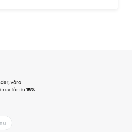
der, våra
brev får du
15%
nu