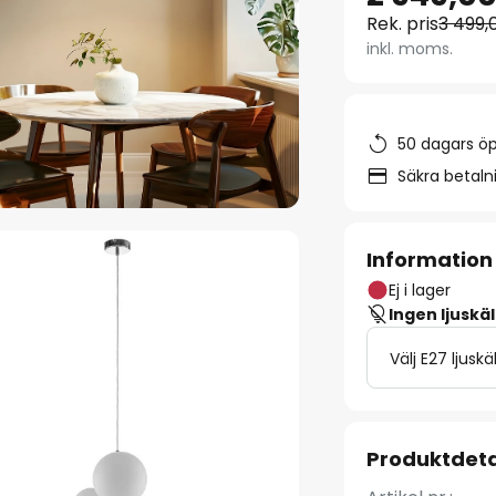
Rek. pris
3 499,
inkl. moms.
50 dagars ö
Säkra betal
Information
Ej i lager
Ingen ljuskäl
Välj E27 ljuskä
Produktdeta