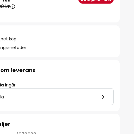
00 kr
ppet köp
ningsmetoder
 om leverans
la
ingår
lla
ljer