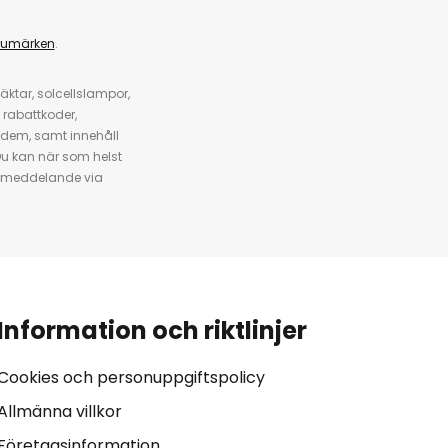
rumärken
.
ktar, solcellslampor,
 rabattkoder,
 dem, samt innehåll
u kan när som helst
tt meddelande via
Information och riktlinjer
Cookies och personuppgiftspolicy
Allmänna villkor
Företagsinformation