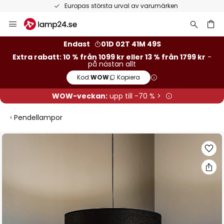
Europas största urval av varumärken
Hoppa
till
innehållet
Endast
01D 02T 41M 49S
Extra rabatt: 10 % från 1099 kr eller 13 % från 1799 kr
-
på nästan allt
Kod:
WOW
Kopiera
WOW-veckan:
upp till -70 % >
Pendellampor
Hoppa
till
slutet
av
bildgalleriet