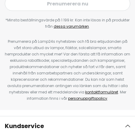
Prenumerera nu
*Minsta beställningsvärde på 1 199 kr. Kan inte lösas in på produkter
från
dessa varumärken
.
Prenumerera på Lamp24s nyhetsbrev och få bra erbjudanden på
vårt stora utbud av lampor, fläktar, solcellslampor, smarta
hemprodukter och mycket mer! Var den första att få information om
exklusiva rabattkoder, specialerbjudanden och kampanjpriser,
produktrekommendationer och nyheter så fort vi får dem, samt
innehåll från samarbetspartners och undersökningar, samt
köprecensioner och rekommendationer. Du kan när som helst
avsluta prenumerationen antingen via länken som du hittar i alla
nyhetsbrev eller med ett meddelande via
kontaktformuläret
. Mer
information finns i vår
personuppgiftspolicy
.
Kundservice