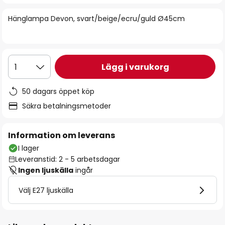
bildgalleriet
Hänglampa Devon, svart/beige/ecru/guld Ø45cm
Lägg i varukorg
1
50 dagars öppet köp
Säkra betalningsmetoder
Information om leverans
I lager
Leveranstid: 2 - 5 arbetsdagar
Ingen ljuskälla
ingår
Välj E27 ljuskälla