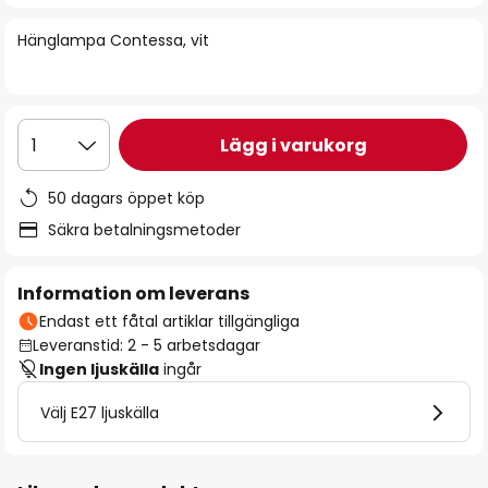
bildgalleriet
Hänglampa Contessa, vit
Lägg i varukorg
1
50 dagars öppet köp
Säkra betalningsmetoder
Information om leverans
Endast ett fåtal artiklar tillgängliga
Leveranstid: 2 - 5 arbetsdagar
Ingen ljuskälla
ingår
Välj E27 ljuskälla