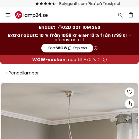
Betygsatt som 'Bra' på Trustpilot
Hoppa
till
innehållet
Endast
02D 02T 10M 25S
Extra rabatt: 10 % från 1099 kr eller 13 % från 1799 kr
-
på nästan allt
Kod:
WOW
Kopiera
WOW-veckan:
upp till -70 % >
Pendellampor
Hoppa
till
slutet
av
bildgalleriet