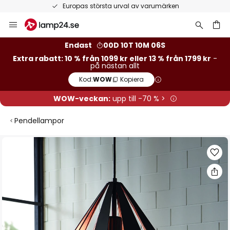
Europas största urval av varumärken
Hoppa
till
innehållet
Endast
00D 10T 10M 05S
Extra rabatt: 10 % från 1099 kr eller 13 % från 1799 kr
-
på nästan allt
Kod:
WOW
Kopiera
WOW-veckan:
upp till -70 % >
Pendellampor
Hoppa
till
slutet
av
bildgalleriet