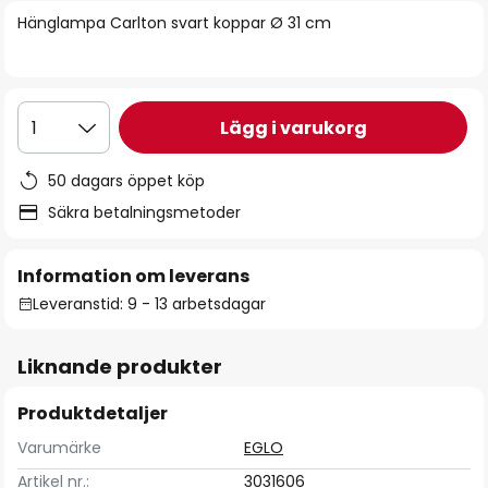
bildgalleriet
Hänglampa Carlton svart koppar Ø 31 cm
Lägg i varukorg
1
50 dagars öppet köp
Säkra betalningsmetoder
Information om leverans
Leveranstid: 9 - 13 arbetsdagar
Liknande produkter
Produktdetaljer
Varumärke
EGLO
Artikel nr.:
3031606