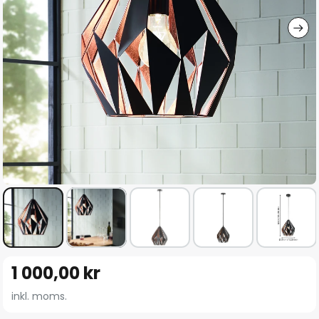
Hoppa
1 000,00 kr
till
början
inkl. moms.
av