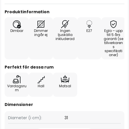
Produktinformation
Dimbar
Dimmer
Ingen
E27
Eglo – upp
ingår ej
ljuskälla
till 5 års
inkluderad
garanti (se
tillverkaren
s
specifikati
oner)
Perfekt för dessa rum
Vardagsru
Hall
Matsal
m
Dimensioner
Diameter (i cm):
31