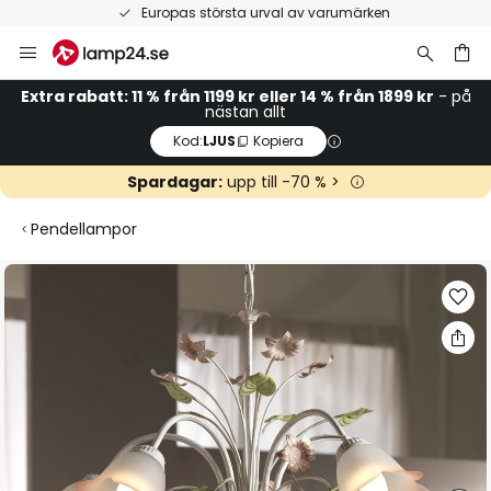
Europas största urval av varumärken
Hoppa
till
innehållet
Extra rabatt: 11 % från 1199 kr eller 14 % från 1899 kr
- på
nästan allt
Kod:
LJUS
Kopiera
Spardagar:
upp till -70 % >
Pendellampor
Hoppa
till
slutet
av
bildgalleriet