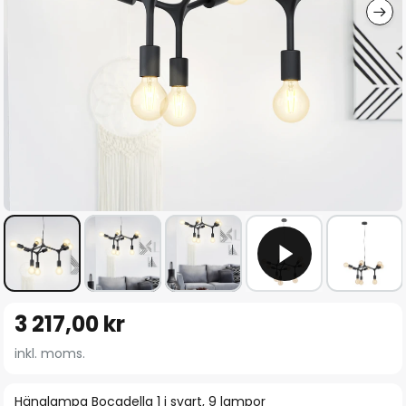
Hoppa
3 217,00 kr
till
början
inkl. moms.
av
bildgalleriet
Hänglampa Bocadella 1 i svart, 9 lampor