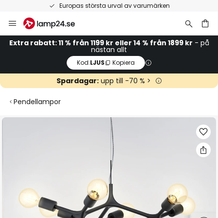
Europas största urval av varumärken
Hoppa
till
innehållet
Extra rabatt: 11 % från 1199 kr eller 14 % från 1899 kr
- på
nästan allt
Kod:
LJUS
Kopiera
Spardagar:
upp till -70 % >
Pendellampor
Hoppa
till
slutet
av
bildgalleriet