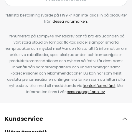
*Minsta beställningsvärde på 1 199 kr. Kan inte lösas in på produkter
från
dessa varumärken
.
Prenumerera på Lamp24s nyhetsbrev och få bra erbjudanden på
vårt stora utbud av lampor, fläktar, solcellslampor, smarta
hemprodukter och mycket mer! Var den första att få information om
exklusiva rabattkoder, specialerbjudanden och kampanjpriser,
produktrekommendationer och nyheter så fort vi får dem, samt
innehåll från samarbetspartners och undersökningar, samt
köprecensioner och rekommendationer. Du kan när som helst
avsluta prenumerationen antingen via länken som du hittar i alla
nyhetsbrev eller med ett meddelande via
kontaktformuläret
. Mer
information finns i vår
personuppgiftspolicy
.
Kundservice
Utöva ångerrätt