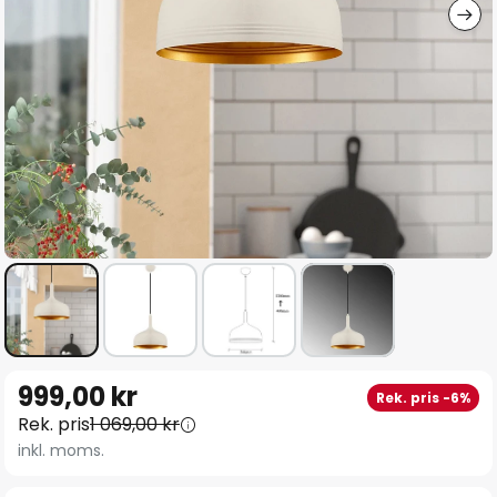
Hoppa
999,00 kr
Rek. pris -6%
till
Rek. pris
1 069,00 kr
början
inkl. moms.
av
bildgalleriet