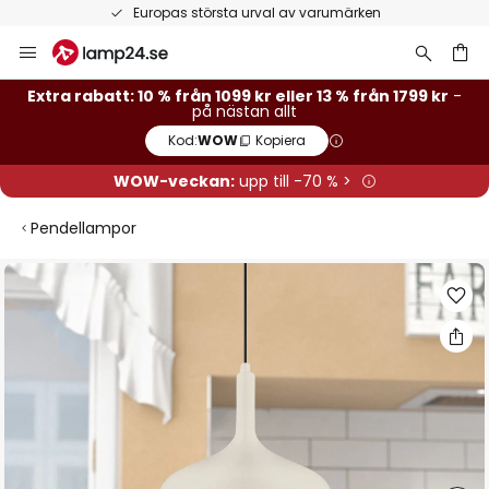
Europas största urval av varumärken
Hoppa
till
innehållet
Extra rabatt: 10 % från 1099 kr eller 13 % från 1799 kr
-
på nästan allt
Kod:
WOW
Kopiera
WOW-veckan:
upp till -70 % >
Pendellampor
Hoppa
till
slutet
av
bildgalleriet