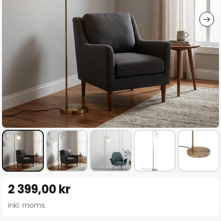
Hoppa
2 399,00 kr
till
början
inkl. moms.
av