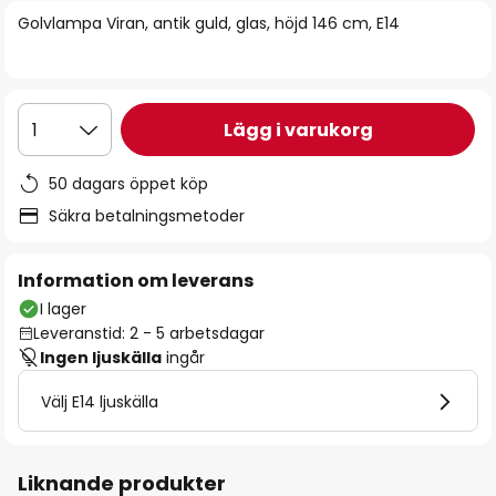
bildgalleriet
Golvlampa Viran, antik guld, glas, höjd 146 cm, E14
Lägg i varukorg
1
50 dagars öppet köp
Säkra betalningsmetoder
Information om leverans
I lager
Leveranstid: 2 - 5 arbetsdagar
Ingen ljuskälla
ingår
Välj E14 ljuskälla
Liknande produkter