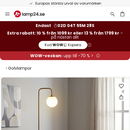
Europas största urval av varumärken
Hoppa
till
innehållet
Endast
02D 04T 55M 27S
Extra rabatt: 10 % från 1099 kr eller 13 % från 1799 kr
-
på nästan allt
Kod:
WOW
Kopiera
WOW-veckan:
upp till -70 % >
Golvlampor
Hoppa
till
slutet
av
bildgalleriet