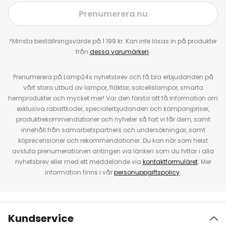
Prenumerera nu
*Minsta beställningsvärde på 1 199 kr. Kan inte lösas in på produkter
från
dessa varumärken
.
Prenumerera på Lamp24s nyhetsbrev och få bra erbjudanden på
vårt stora utbud av lampor, fläktar, solcellslampor, smarta
hemprodukter och mycket mer! Var den första att få information om
exklusiva rabattkoder, specialerbjudanden och kampanjpriser,
produktrekommendationer och nyheter så fort vi får dem, samt
innehåll från samarbetspartners och undersökningar, samt
köprecensioner och rekommendationer. Du kan när som helst
avsluta prenumerationen antingen via länken som du hittar i alla
nyhetsbrev eller med ett meddelande via
kontaktformuläret
. Mer
information finns i vår
personuppgiftspolicy
.
Kundservice