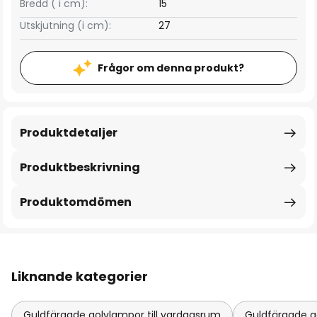
Bredd ( i cm):
15
Utskjutning (i cm):
27
Frågor om denna produkt?
Produktdetaljer
Produktbeskrivning
Produktomdömen
Liknande kategorier
Guldfärgade golvlampor till vardagsrum
Guldfärgade g