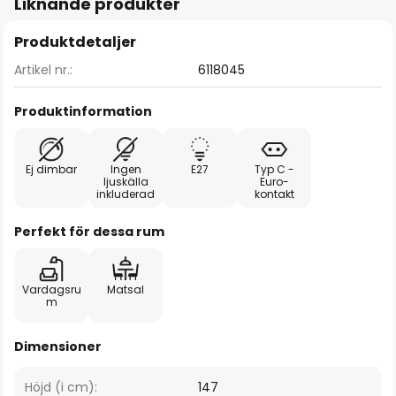
Liknande produkter
Produktdetaljer
Artikel nr.:
6118045
Produktinformation
Ej dimbar
Ingen
E27
Typ C -
ljuskälla
Euro-
inkluderad
kontakt
Perfekt för dessa rum
Vardagsru
Matsal
m
Dimensioner
Höjd (i cm):
147