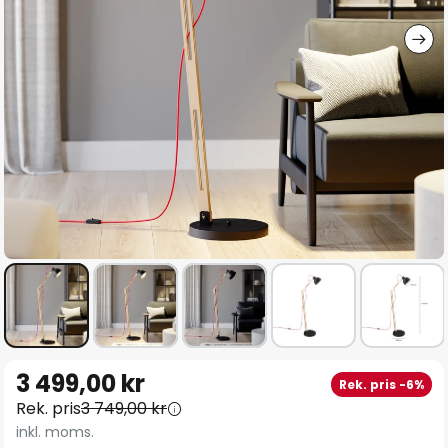
Hoppa
3 499,00 kr
Rek. pris -6%
till
Rek. pris
3 749,00 kr
början
inkl. moms.
av