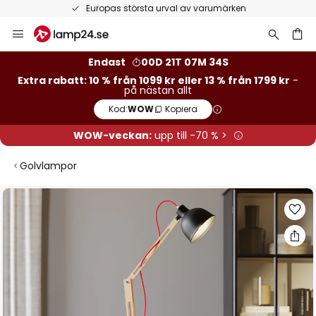
Europas största urval av varumärken
Hoppa
till
innehållet
Endast
00D 21T 07M 33S
Extra rabatt: 10 % från 1099 kr eller 13 % från 1799 kr
-
på nästan allt
Kod:
WOW
Kopiera
WOW-veckan:
upp till -70 % >
Golvlampor
Hoppa
till
slutet
av
bildgalleriet