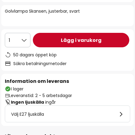
bildgalleriet
Golvlampa Skansen, justerbar, svart
Lägg i varukorg
1
50 dagars öppet köp
Säkra betalningsmetoder
Information om leverans
I lager
Leveranstid: 2 - 5 arbetsdagar
Ingen ljuskälla
ingår
Välj E27 ljuskälla