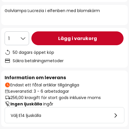
bildgalleriet
Golvlampa Lucrezia i elfenben med blomskärm
Lägg i varukorg
1
50 dagars öppet köp
Säkra betalningsmetoder
Information om leverans
Endast ett fåtal artiklar tillgängliga
Leveranstid: 3 - 6 arbetsdagar
256,00 kr
avgift för stort gods inklusive moms
Ingen ljuskälla
ingår
Välj E14 ljuskälla