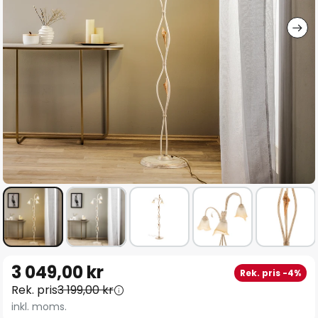
Hoppa
3 049,00 kr
Rek. pris -4%
till
Rek. pris
3 199,00 kr
början
inkl. moms.
av