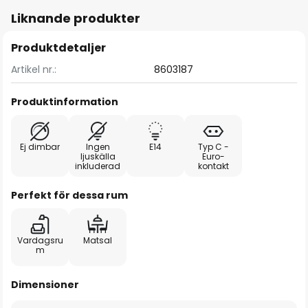
Liknande produkter
Produktdetaljer
Artikel nr.:
8603187
Produktinformation
Ej dimbar
Ingen
E14
Typ C -
ljuskälla
Euro-
inkluderad
kontakt
Perfekt för dessa rum
Vardagsru
Matsal
m
Dimensioner