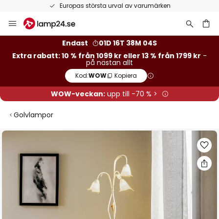
Europas största urval av varumärken
Hoppa
till
innehållet
Endast
01D 16T 38M 03S
Extra rabatt: 10 % från 1099 kr eller 13 % från 1799 kr
-
på nästan allt
Kod:
WOW
Kopiera
WOW-veckan:
upp till -70 % >
Golvlampor
Hoppa
till
slutet
av
bildgalleriet