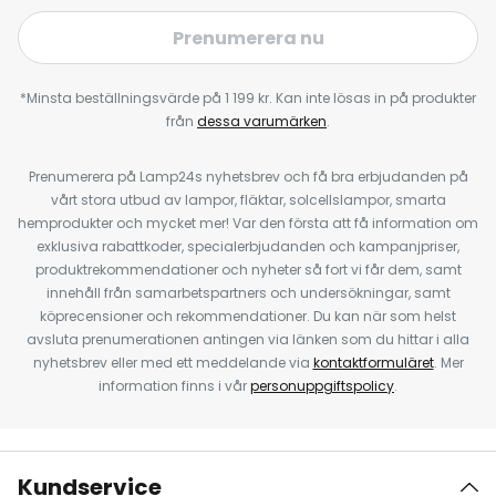
Prenumerera nu
*Minsta beställningsvärde på 1 199 kr. Kan inte lösas in på produkter
från
dessa varumärken
.
Prenumerera på Lamp24s nyhetsbrev och få bra erbjudanden på
vårt stora utbud av lampor, fläktar, solcellslampor, smarta
hemprodukter och mycket mer! Var den första att få information om
exklusiva rabattkoder, specialerbjudanden och kampanjpriser,
produktrekommendationer och nyheter så fort vi får dem, samt
innehåll från samarbetspartners och undersökningar, samt
köprecensioner och rekommendationer. Du kan när som helst
avsluta prenumerationen antingen via länken som du hittar i alla
nyhetsbrev eller med ett meddelande via
kontaktformuläret
. Mer
information finns i vår
personuppgiftspolicy
.
Kundservice