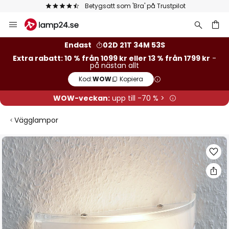
Betygsatt som 'Bra' på Trustpilot
Hoppa
till
innehållet
Endast
02D 21T 34M 53S
Extra rabatt: 10 % från 1099 kr eller 13 % från 1799 kr
-
på nästan allt
Kod:
WOW
Kopiera
WOW-veckan:
upp till -70 % >
Vägglampor
Hoppa
till
slutet
av
bildgalleriet