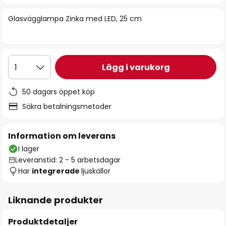
bildgalleriet
Glasvägglampa Zinka med LED, 25 cm
Lägg i varukorg
1
50 dagars öppet köp
Säkra betalningsmetoder
Information om leverans
I lager
Leveranstid: 2 - 5 arbetsdagar
Har
integrerade
ljuskällor
Liknande produkter
Produktdetaljer