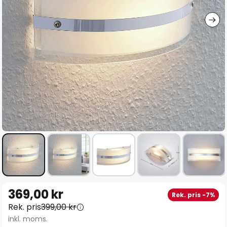
Hoppa
369,00 kr
Rek. pris -7%
till
Rek. pris
399,00 kr
början
inkl. moms.
av