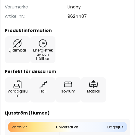
Varumärke
Lindby
Artikel nr.:
9624407
Produktinformation
Ej dimbar
Energieffek
tiv och
hållbar
Perfekt för dessa rum
Vardagsru
Hall
sovrum
Matsal
m
Ljusström (i lumen)
Varm vit
Universal vit
Dagsljus