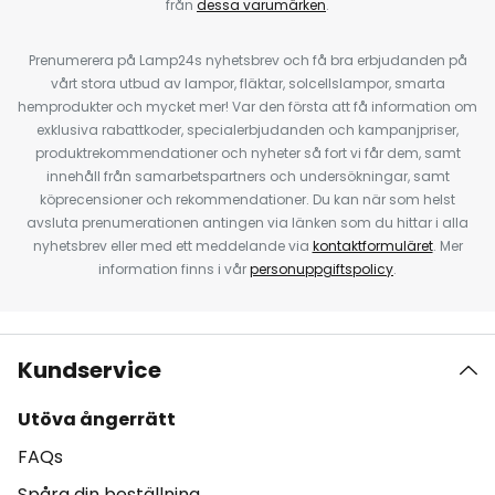
från
dessa varumärken
.
Prenumerera på Lamp24s nyhetsbrev och få bra erbjudanden på
vårt stora utbud av lampor, fläktar, solcellslampor, smarta
hemprodukter och mycket mer! Var den första att få information om
exklusiva rabattkoder, specialerbjudanden och kampanjpriser,
produktrekommendationer och nyheter så fort vi får dem, samt
innehåll från samarbetspartners och undersökningar, samt
köprecensioner och rekommendationer. Du kan när som helst
avsluta prenumerationen antingen via länken som du hittar i alla
nyhetsbrev eller med ett meddelande via
kontaktformuläret
. Mer
information finns i vår
personuppgiftspolicy
.
Kundservice
Utöva ångerrätt
FAQs
Spåra din beställning