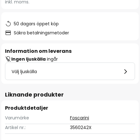
inkl. moms.
bildgalleriet
50 dagars öppet köp
Säkra betalningsmetoder
Information om leverans
Ingen ljuskälla
ingår
Välj ljuskälla
Liknande produkter
Produktdetaljer
Varumärke
Foscarini
Artikel nr.:
3560242X