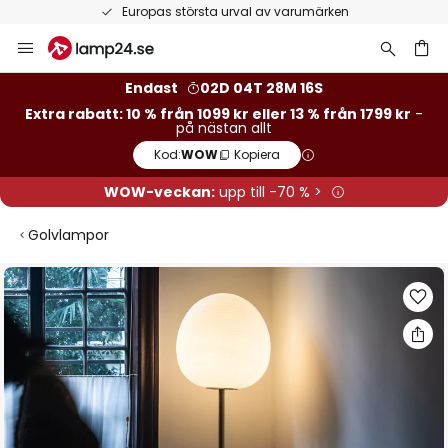
Europas största urval av varumärken
Hoppa
till
innehållet
Endast
02D 04T 28M 16S
Extra rabatt: 10 % från 1099 kr eller 13 % från 1799 kr
-
på nästan allt
Kod:
WOW
Kopiera
WOW-veckan:
upp till -70 % >
Golvlampor
Hoppa
till
slutet
av
bildgalleriet