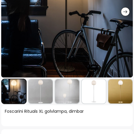
Hoppa
Foscarini Rituals XL golvlampa, dimbar
till
början
av