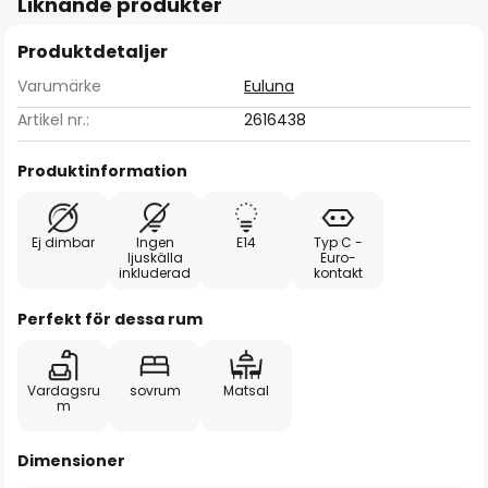
Liknande produkter
Produktdetaljer
Varumärke
Euluna
Artikel nr.:
2616438
Produktinformation
Ej dimbar
Ingen
E14
Typ C -
ljuskälla
Euro-
inkluderad
kontakt
Perfekt för dessa rum
Vardagsru
sovrum
Matsal
m
Dimensioner