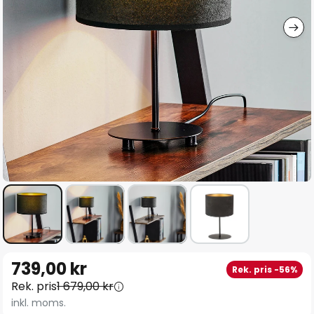
Hoppa
739,00 kr
Rek. pris -56%
till
Rek. pris
1 679,00 kr
början
inkl. moms.
av