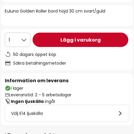
bildgalleriet
Euluna Golden Roller bord höjd 30 cm svart/guld
Lägg i varukorg
1
50 dagars öppet köp
Säkra betalningsmetoder
Information om leverans
I lager
Leveranstid: 2 - 5 arbetsdagar
Ingen ljuskälla
ingår
Välj E14 ljuskälla