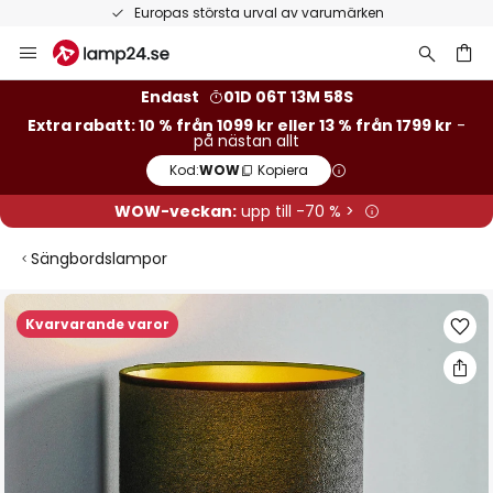
Europas största urval av varumärken
Hoppa
till
innehållet
Endast
01D 06T 13M 57S
Extra rabatt: 10 % från 1099 kr eller 13 % från 1799 kr
-
på nästan allt
Kod:
WOW
Kopiera
WOW-veckan:
upp till -70 % >
Sängbordslampor
Hoppa
Kvarvarande varor
till
slutet
av
bildgalleriet